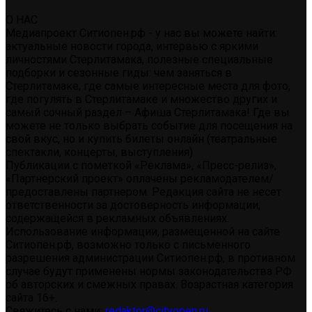
О НАС
Медиапроект Ситиопен.рф - у нас вы можете найти:
актуальные новости города, интервью с яркими
личностями Стерлитамака, полезные специальные
подборки и сезонные гиды: чем заняться в
Стерлитамаке, где самые интересные места для фото,
где погулять в Стерлитамаке и множество других и
самый сочный раздел – Афиша Стерлитамака! Где вы
можете не только выбрать событие для посещения на
свой вкус, но и купить билеты онлайн (театральные
спектакли, концерты, выступления)
Публикации с пометкой «Реклама», «Пресс-релиз»,
«Партнерский проект» оплачены рекламодателем/
предоставлены партнером. Редакция сайта не несет
ответственности за достоверность информации,
содержащейся в рекламных объявлениях.
Использование информации, размещенной на сайте
Ситиопен.рф, возможно только с письменного
разрешения администрации Ситиопен.рф, в противном
случае будут применены нормы законодательства РФ
об авторских и смежных правах. Возрастная категория
сайта 16+.
Свяжитесь с нами:
redaktor@cityopen.ru