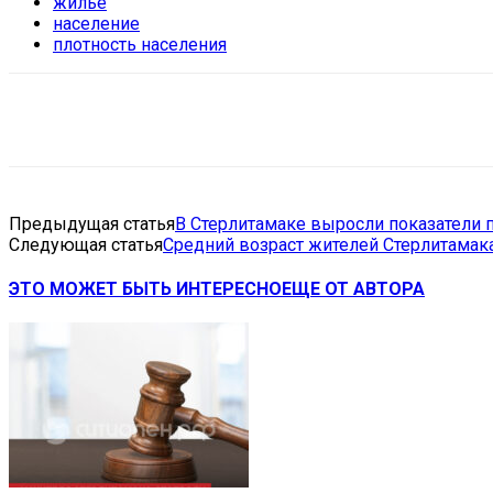
жилье
население
плотность населения
Поделиться
VK
Telegram
Ema
Предыдущая статья
В Стерлитамаке выросли показатели
Следующая статья
Средний возраст жителей Стерлитамака
ЭТО МОЖЕТ БЫТЬ ИНТЕРЕСНО
ЕЩЕ ОТ АВТОРА