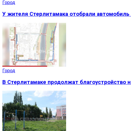
Город
У жителя Стерлитамака отобрали автомобиль 
Город
В Стерлитамаке продолжат благоустройство н