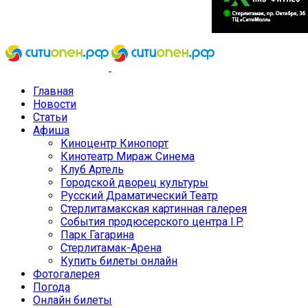
Главная
Новости
Статьи
Афиша
Киноцентр Кинопорт
Кинотеатр Мираж Синема
Клуб Артель
Городской дворец культуры
Русский Драматический Театр
Стерлитамакская картинная галерея
События продюсерского центра I.P.
Парк Гагарина
Стерлитамак-Арена
Купить билеты онлайн
Фотогалерея
Погода
Онлайн билеты