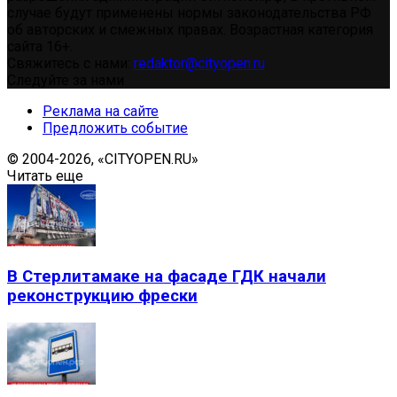
случае будут применены нормы законодательства РФ
об авторских и смежных правах. Возрастная категория
сайта 16+.
Свяжитесь с нами:
redaktor@cityopen.ru
Следуйте за нами
Реклама на сайте
Предложить событие
© 2004-2026, «CITYOPEN.RU»
Читать еще
В Стерлитамаке на фасаде ГДК начали
реконструкцию фрески