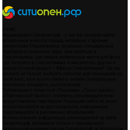
О НАС
Медиапроект Ситиопен.рф - у нас вы можете найти:
актуальные новости города, интервью с яркими
личностями Стерлитамака, полезные специальные
подборки и сезонные гиды: чем заняться в
Стерлитамаке, где самые интересные места для фото,
где погулять в Стерлитамаке и множество других и
самый сочный раздел – Афиша Стерлитамака! Где вы
можете не только выбрать событие для посещения на
свой вкус, но и купить билеты онлайн (театральные
спектакли, концерты, выступления)
Публикации с пометкой «Реклама», «Пресс-релиз»,
«Партнерский проект» оплачены рекламодателем/
предоставлены партнером. Редакция сайта не несет
ответственности за достоверность информации,
содержащейся в рекламных объявлениях.
Использование информации, размещенной на сайте
Ситиопен.рф, возможно только с письменного
разрешения администрации Ситиопен.рф, в противном