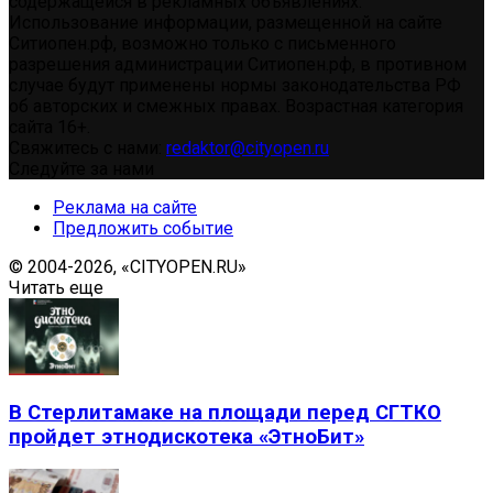
содержащейся в рекламных объявлениях.
Использование информации, размещенной на сайте
Ситиопен.рф, возможно только с письменного
разрешения администрации Ситиопен.рф, в противном
случае будут применены нормы законодательства РФ
об авторских и смежных правах. Возрастная категория
сайта 16+.
Свяжитесь с нами:
redaktor@cityopen.ru
Следуйте за нами
Реклама на сайте
Предложить событие
© 2004-2026, «CITYOPEN.RU»
Читать еще
В Стерлитамаке на площади перед СГТКО
пройдет этнодискотека «ЭтноБит»