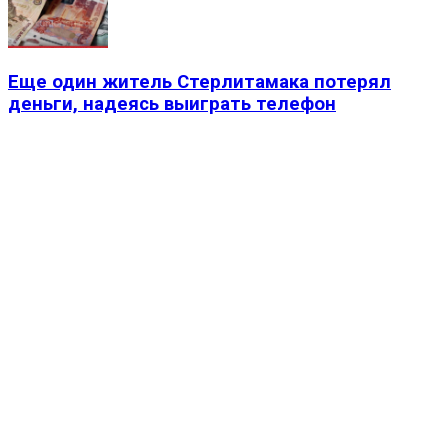
Еще один житель Стерлитамака потерял
деньги, надеясь выиграть телефон