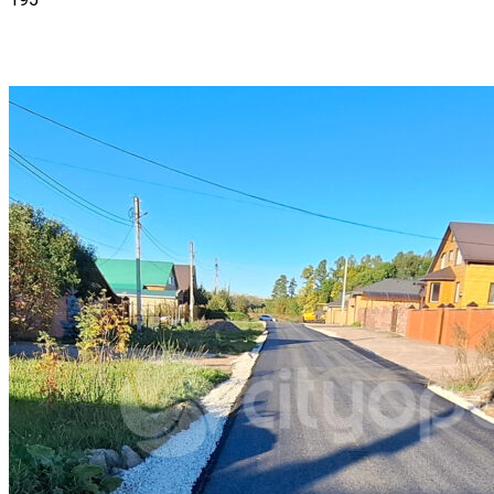
VK
Telegram
Email
Copy URL