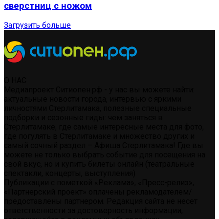
сверстниц с ножом
Загрузить больше
О НАС
Медиапроект Ситиопен.рф - у нас вы можете найти:
актуальные новости города, интервью с яркими
личностями Стерлитамака, полезные специальные
подборки и сезонные гиды: чем заняться в
Стерлитамаке, где самые интересные места для фото,
где погулять в Стерлитамаке и множество других и
самый сочный раздел – Афиша Стерлитамака! Где вы
можете не только выбрать событие для посещения на
свой вкус, но и купить билеты онлайн (театральные
спектакли, концерты, выступления)
Публикации с пометкой «Реклама», «Пресс-релиз»,
«Партнерский проект» оплачены рекламодателем/
предоставлены партнером. Редакция сайта не несет
ответственности за достоверность информации,