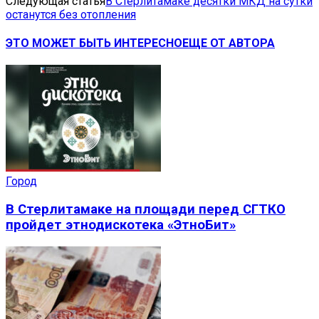
Следующая статья
В Стерлитамаке десятки МКД на сутки
останутся без отопления
ЭТО МОЖЕТ БЫТЬ ИНТЕРЕСНО
ЕЩЕ ОТ АВТОРА
Город
В Стерлитамаке на площади перед СГТКО
пройдет этнодискотека «ЭтноБит»