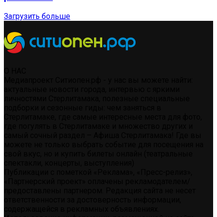
Загрузить больше
О НАС
Медиапроект Ситиопен.рф - у нас вы можете найти:
актуальные новости города, интервью с яркими
личностями Стерлитамака, полезные специальные
подборки и сезонные гиды: чем заняться в
Стерлитамаке, где самые интересные места для фото,
где погулять в Стерлитамаке и множество других и
самый сочный раздел – Афиша Стерлитамака! Где вы
можете не только выбрать событие для посещения на
свой вкус, но и купить билеты онлайн (театральные
спектакли, концерты, выступления)
Публикации с пометкой «Реклама», «Пресс-релиз»,
«Партнерский проект» оплачены рекламодателем/
предоставлены партнером. Редакция сайта не несет
ответственности за достоверность информации,
содержащейся в рекламных объявлениях.