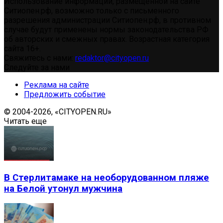
Использование информации, размещенной на сайте
Ситиопен.рф, возможно только с письменного
разрешения администрации Ситиопен.рф, в противном
случае будут применены нормы законодательства РФ
об авторских и смежных правах. Возрастная категория
сайта 16+.
Свяжитесь с нами:
redaktor@cityopen.ru
Следуйте за нами
Реклама на сайте
Предложить событие
© 2004-2026, «CITYOPEN.RU»
Читать еще
В Стерлитамаке на необорудованном пляже
на Белой утонул мужчина