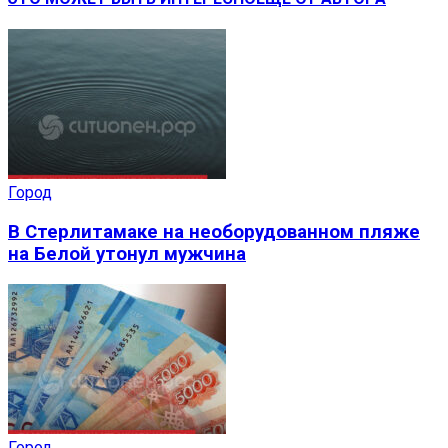
Город
В Стерлитамаке на необорудованном пляже
на Белой утонул мужчина
Город