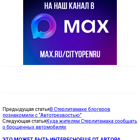
VK
Telegram
Email
Copy URL
Предыдущая статья
В Стерлитамаке блогеров
познакомили с “Автотрезвостью”
Следующая статья
Куда жителям Стерлитамака сообщать
о брошенных автомобилях
ЭТО МОЖЕТ БЫТЬ ИНТЕРЕСНО
ЕЩЕ ОТ АВТОРА