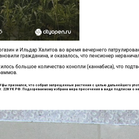
азин и Ильдар Халитов во время вечернего патрулировани
ановили гражданина, и оказалось, что пенсионер нервничал 
лось большое количество конопли (каннабиса), что подтв
раммов.
 Уфы признался, что собрал запрещенные растения с целью дальнейшего уп
ст. 228 УК РФ. Подозреваемому избрана мера пресечения в виде подписки о н