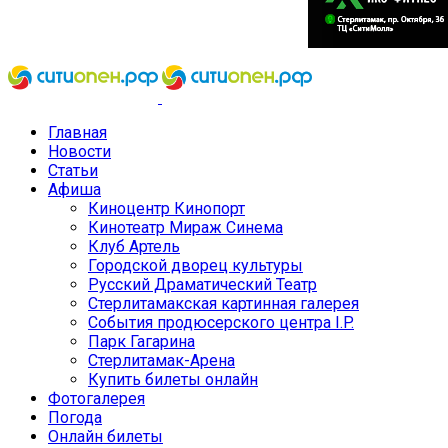
Главная
Новости
Статьи
Афиша
Киноцентр Кинопорт
Кинотеатр Мираж Синема
Клуб Артель
Городской дворец культуры
Русский Драматический Театр
Стерлитамакская картинная галерея
События продюсерского центра I.P.
Парк Гагарина
Стерлитамак-Арена
Купить билеты онлайн
Фотогалерея
Погода
Онлайн билеты