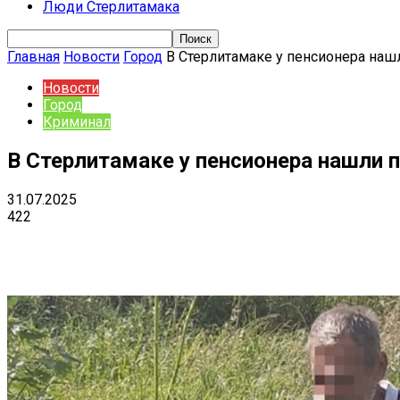
Люди Стерлитамака
Главная
Новости
Город
В Стерлитамаке у пенсионера наш
Новости
Город
Криминал
В Стерлитамаке у пенсионера нашли п
31.07.2025
422
Поделиться
VK
Telegram
Ema