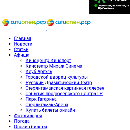
Главная
Новости
Статьи
Афиша
Киноцентр Кинопорт
Кинотеатр Мираж Синема
Клуб Артель
Городской дворец культуры
Русский Драматический Театр
Стерлитамакская картинная галерея
События продюсерского центра I.P.
Парк Гагарина
Стерлитамак-Арена
Купить билеты онлайн
Фотогалерея
Погода
Онлайн билеты