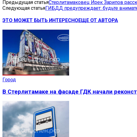
Предыдущая статья
Стерлитамаковец Ирек Зарипов расск
Следующая статья
ГИБДД предупреждает: будьте внимат
ЭТО МОЖЕТ БЫТЬ ИНТЕРЕСНО
ЕЩЕ ОТ АВТОРА
Город
В Стерлитамаке на фасаде ГДК начали реконс