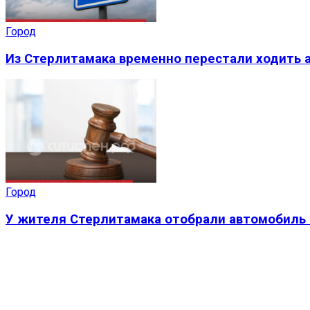
Город
Из Стерлитамака временно перестали ходить а
Город
У жителя Стерлитамака отобрали автомобиль 