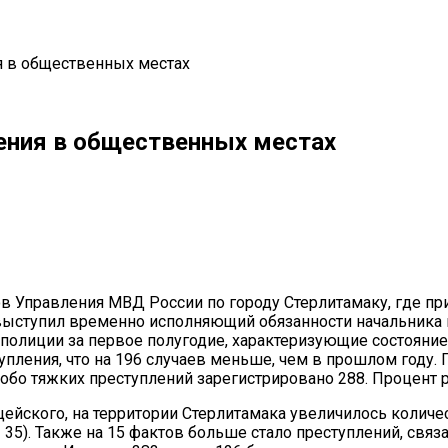
я в общественных местах
ения в общественных местах
il
Copy URL
ов Управления МВД России по городу Стерлитамаку,
где пр
 выступил временно исполняющий обязанности начальник
полиции за первое полугодие, характеризующие состояние
упления, что на 196 случаев меньше, чем в прошлом году.
собо тяжких преступлений зарегистрировано 288. Процент 
ицейского, на территории Стерлитамака увеличилось коли
– 35). Также на 15 фактов больше стало преступлений, св