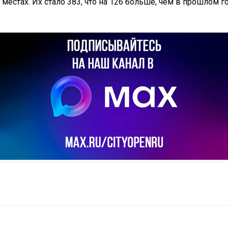
стах. Их стало 383, что на 126 больше, чем в прошлом го
il
Copy URL