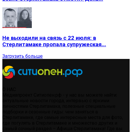
Не выходили на связь с 22 июля: в
Стерлитамаке пропала супружеская...
Загрузить больше
О НАС
Медиапроект Ситиопен.рф - у нас вы можете найти:
актуальные новости города, интервью с яркими
личностями Стерлитамака, полезные специальные
подборки и сезонные гиды: чем заняться в
Стерлитамаке, где самые интересные места для фото,
где погулять в Стерлитамаке и множество других и
самый сочный раздел – Афиша Стерлитамака! Где вы