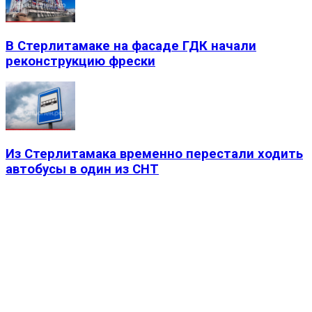
В Стерлитамаке на фасаде ГДК начали
реконструкцию фрески
Из Стерлитамака временно перестали ходить
автобусы в один из СНТ