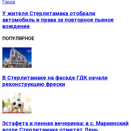
Город
У жителя Стерлитамака отобрали
автомобиль и права за повторное пьяное
вождение
ПОПУЛЯРНОЕ
В Стерлитамаке на фасаде ГДК начали
реконструкцию фрески
Эстафета и пенная вечеринка: в с. Мариинский
возле Стерлитамака отметят День...