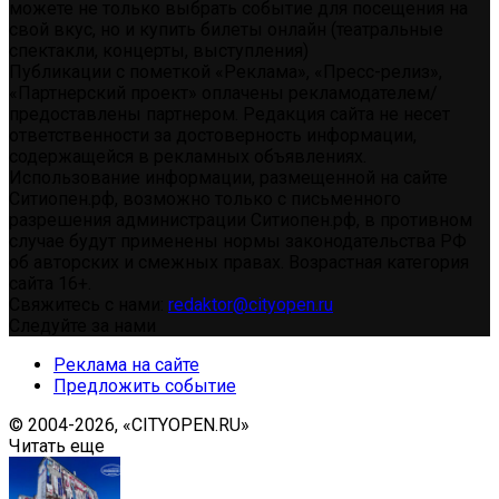
можете не только выбрать событие для посещения на
свой вкус, но и купить билеты онлайн (театральные
спектакли, концерты, выступления)
Публикации с пометкой «Реклама», «Пресс-релиз»,
«Партнерский проект» оплачены рекламодателем/
предоставлены партнером. Редакция сайта не несет
ответственности за достоверность информации,
содержащейся в рекламных объявлениях.
Использование информации, размещенной на сайте
Ситиопен.рф, возможно только с письменного
разрешения администрации Ситиопен.рф, в противном
случае будут применены нормы законодательства РФ
об авторских и смежных правах. Возрастная категория
сайта 16+.
Свяжитесь с нами:
redaktor@cityopen.ru
Следуйте за нами
Реклама на сайте
Предложить событие
© 2004-2026, «CITYOPEN.RU»
Читать еще