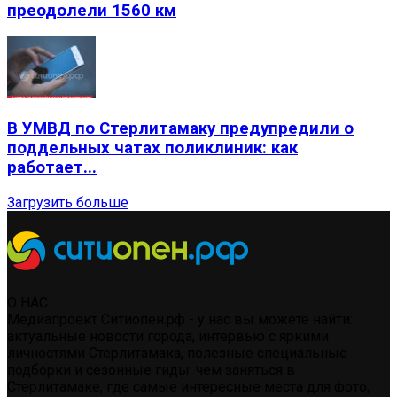
преодолели 1560 км
В УМВД по Стерлитамаку предупредили о
поддельных чатах поликлиник: как
работает...
Загрузить больше
О НАС
Медиапроект Ситиопен.рф - у нас вы можете найти:
актуальные новости города, интервью с яркими
личностями Стерлитамака, полезные специальные
подборки и сезонные гиды: чем заняться в
Стерлитамаке, где самые интересные места для фото,