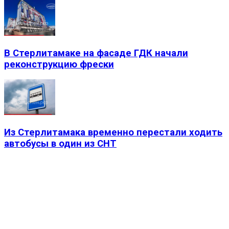
В Стерлитамаке на фасаде ГДК начали
реконструкцию фрески
Из Стерлитамака временно перестали ходить
автобусы в один из СНТ