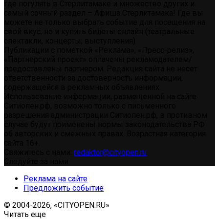
где погулять в Стерлитамаке и множество других и
самый сочный раздел – Афиша Стерлитамака! Где вы
можете не только выбрать событие для посещения на
свой вкус, но и купить билеты онлайн (театральные
спектакли, концерты, выступления)
Публикации с пометкой «Реклама», «Пресс-релиз»,
«Партнерский проект» оплачены рекламодателем/
предоставлены партнером. Редакция сайта не несет
ответственности за достоверность информации,
содержащейся в рекламных объявлениях.
Использование информации, размещенной на сайте
Ситиопен.рф, возможно только с письменного
разрешения администрации Ситиопен.рф, в противном
случае будут применены нормы законодательства РФ
об авторских и смежных правах. Возрастная категория
сайта 16+.
Свяжитесь с нами:
redaktor@cityopen.ru
Следуйте за нами
Реклама на сайте
Предложить событие
© 2004-2026, «CITYOPEN.RU»
Читать еще