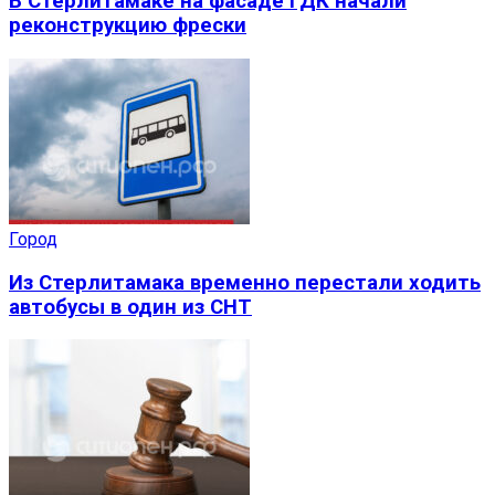
В Стерлитамаке на фасаде ГДК начали
реконструкцию фрески
Город
Из Стерлитамака временно перестали ходить
автобусы в один из СНТ