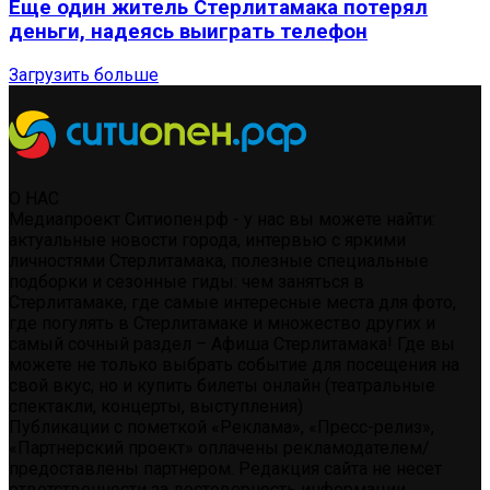
Еще один житель Стерлитамака потерял
деньги, надеясь выиграть телефон
Загрузить больше
О НАС
Медиапроект Ситиопен.рф - у нас вы можете найти:
актуальные новости города, интервью с яркими
личностями Стерлитамака, полезные специальные
подборки и сезонные гиды: чем заняться в
Стерлитамаке, где самые интересные места для фото,
где погулять в Стерлитамаке и множество других и
самый сочный раздел – Афиша Стерлитамака! Где вы
можете не только выбрать событие для посещения на
свой вкус, но и купить билеты онлайн (театральные
спектакли, концерты, выступления)
Публикации с пометкой «Реклама», «Пресс-релиз»,
«Партнерский проект» оплачены рекламодателем/
предоставлены партнером. Редакция сайта не несет
ответственности за достоверность информации,