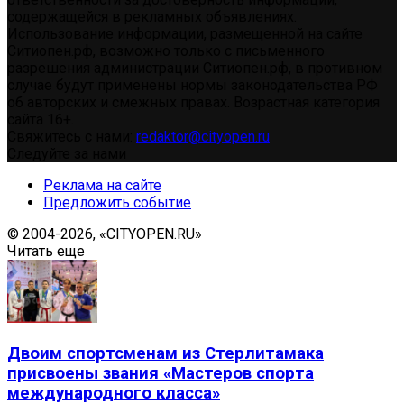
содержащейся в рекламных объявлениях.
Использование информации, размещенной на сайте
Ситиопен.рф, возможно только с письменного
разрешения администрации Ситиопен.рф, в противном
случае будут применены нормы законодательства РФ
об авторских и смежных правах. Возрастная категория
сайта 16+.
Свяжитесь с нами:
redaktor@cityopen.ru
Следуйте за нами
Реклама на сайте
Предложить событие
© 2004-2026, «CITYOPEN.RU»
Читать еще
Двоим спортсменам из Стерлитамака
присвоены звания «Мастеров спорта
международного класса»