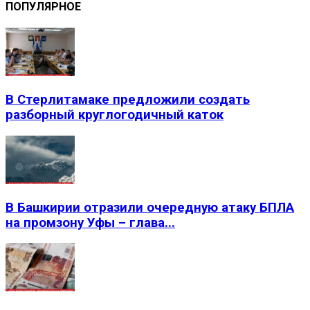
ПОПУЛЯРНОЕ
В Стерлитамаке предложили создать
разборный круглогодичный каток
В Башкирии отразили очередную атаку БПЛА
на промзону Уфы – глава...