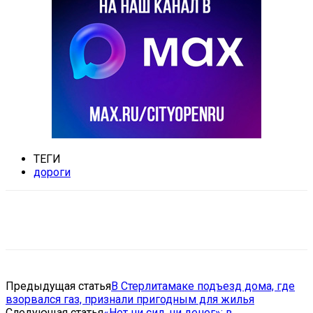
ТЕГИ
дороги
VK
Telegram
Email
Copy URL
Предыдущая статья
В Стерлитамаке подъезд дома, где
взорвался газ, признали пригодным для жилья
Следующая статья
«Нет ни сил, ни денег»: в