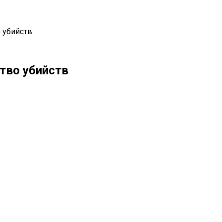
 убийств
тво убийств
il
Copy URL