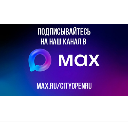
il
Copy URL