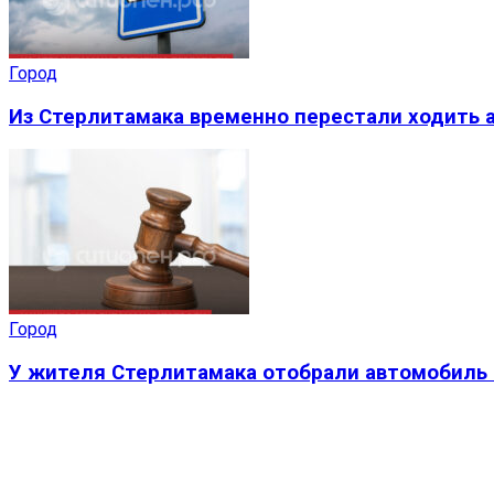
Город
Из Стерлитамака временно перестали ходить а
Город
У жителя Стерлитамака отобрали автомобиль 