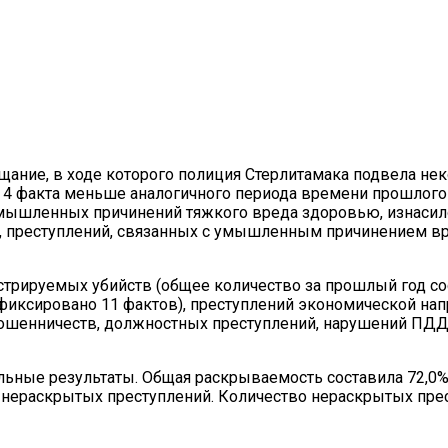
щание,
в ходе которого полиция Стерлитамака подвела неко
а 4 факта меньше аналогичного периода времени прошлого
е умышленных причинений тяжкого вреда здоровью, изнаси
у), преступлений, связанных с умышленным причинением в
трируемых убийств (общее количество за прошлый год сост
афиксировано 11 фактов), преступлений экономической на
мошенничеств, должностных преступлений, нарушений ПДД
ьные результаты. Общая раскрываемость составила 72,0% 
 нераскрытых преступлений. Количество нераскрытых прес