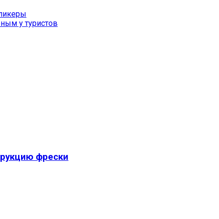
фликеры
рным у туристов
трукцию фрески