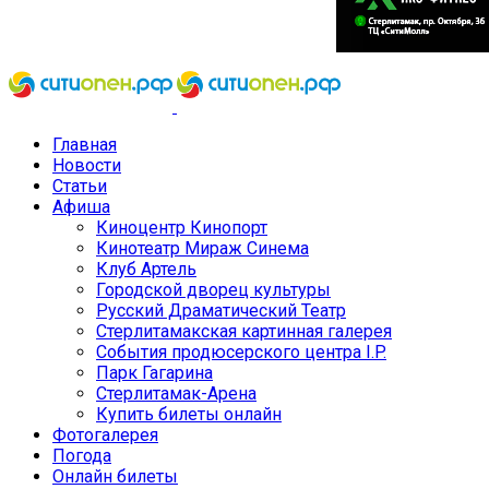
Главная
Новости
Статьи
Афиша
Киноцентр Кинопорт
Кинотеатр Мираж Синема
Клуб Артель
Городской дворец культуры
Русский Драматический Театр
Стерлитамакская картинная галерея
События продюсерского центра I.P.
Парк Гагарина
Стерлитамак-Арена
Купить билеты онлайн
Фотогалерея
Погода
Онлайн билеты