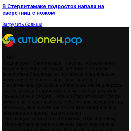
В Стерлитамаке подросток напала на
сверстниц с ножом
Загрузить больше
О НАС
Медиапроект Ситиопен.рф - у нас вы можете найти:
актуальные новости города, интервью с яркими
личностями Стерлитамака, полезные специальные
подборки и сезонные гиды: чем заняться в
Стерлитамаке, где самые интересные места для фото,
где погулять в Стерлитамаке и множество других и
самый сочный раздел – Афиша Стерлитамака! Где вы
можете не только выбрать событие для посещения на
свой вкус, но и купить билеты онлайн (театральные
спектакли, концерты, выступления)
Публикации с пометкой «Реклама», «Пресс-релиз»,
«Партнерский проект» оплачены рекламодателем/
предоставлены партнером. Редакция сайта не несет