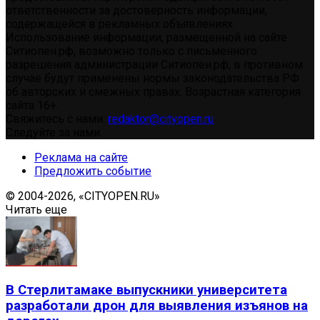
ответственности за достоверность информации,
содержащейся в рекламных объявлениях.
Использование информации, размещенной на сайте
Ситиопен.рф, возможно только с письменного
разрешения администрации Ситиопен.рф, в противном
случае будут применены нормы законодательства РФ
об авторских и смежных правах. Возрастная категория
сайта 16+.
Свяжитесь с нами:
redaktor@cityopen.ru
Следуйте за нами
Реклама на сайте
Предложить событие
© 2004-2026, «CITYOPEN.RU»
Читать еще
В Стерлитамаке выпускники университета
разработали дрон для выявления изъянов на