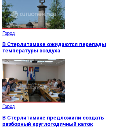
Город
В Стерлитамаке ожидаются перепады
температуры воздуха
Город
В Стерлитамаке предложили создать
разборный круглогодичный каток