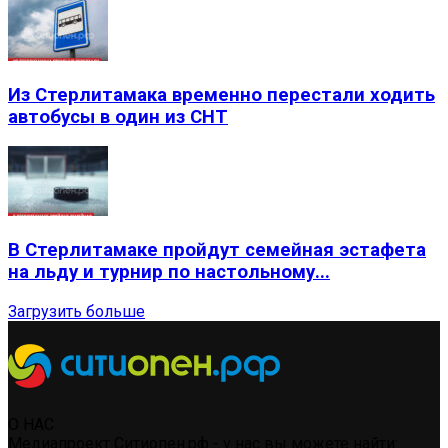
Из Стерлитамака временно перестали ходить
автобусы в один из СНТ
В Стерлитамаке пройдут семейная эстафета
на льду и турнир по настольному...
Загрузить больше
О НАС
Медиапроект Ситиопен.рф - у нас вы можете найти: