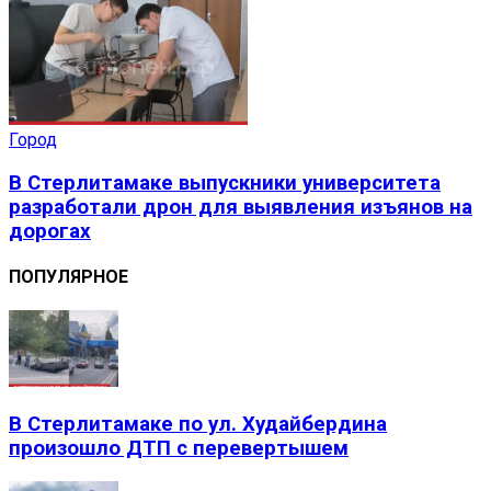
Город
В Стерлитамаке выпускники университета
разработали дрон для выявления изъянов на
дорогах
ПОПУЛЯРНОЕ
В Стерлитамаке по ул. Худайбердина
произошло ДТП с перевертышем