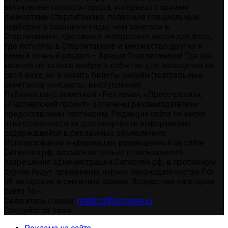
актуальные новости города, интервью с яркими
личностями Стерлитамака, полезные специальные
подборки и сезонные гиды: чем заняться в
Стерлитамаке, где самые интересные места для фото,
где погулять в Стерлитамаке и множество других и
самый сочный раздел – Афиша Стерлитамака! Где вы
можете не только выбрать событие для посещения на
свой вкус, но и купить билеты онлайн (театральные
спектакли, концерты, выступления)
Публикации с пометкой «Реклама», «Пресс-релиз»,
«Партнерский проект» оплачены рекламодателем/
предоставлены партнером. Редакция сайта не несет
ответственности за достоверность информации,
содержащейся в рекламных объявлениях.
Использование информации, размещенной на сайте
Ситиопен.рф, возможно только с письменного
разрешения администрации Ситиопен.рф, в противном
случае будут применены нормы законодательства РФ
об авторских и смежных правах. Возрастная категория
сайта 16+.
Свяжитесь с нами:
redaktor@cityopen.ru
Следуйте за нами