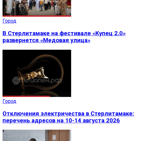
Город
В Стерлитамаке на фестивале «Купец 2.0»
развернется «Медовая улица»
Город
Отключения электричества в Стерлитамаке:
перечень адресов на 10-14 августа 2026