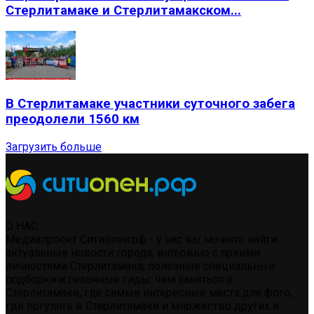
Стерлитамаке и Стерлитамакском...
В Стерлитамаке участники суточного забега
преодолели 1560 км
Загрузить больше
О НАС
Медиапроект Ситиопен.рф - у нас вы можете найти:
актуальные новости города, интервью с яркими
личностями Стерлитамака, полезные специальные
подборки и сезонные гиды: чем заняться в
Стерлитамаке, где самые интересные места для фото,
где погулять в Стерлитамаке и множество других и