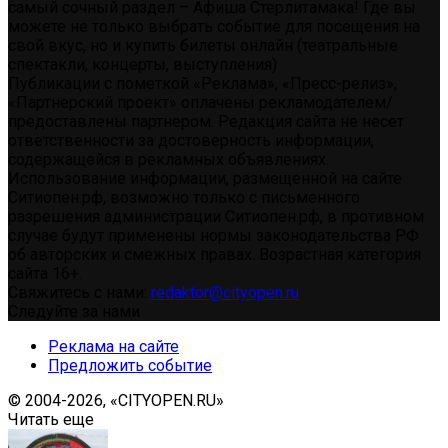
самый сочный раздел – Афиша Стерлитамака! Где вы
можете не только выбрать событие для посещения на
свой вкус, но и купить билеты онлайн (театральные
спектакли, концерты, выступления)
Публикации с пометкой «Реклама», «Пресс-релиз»,
«Партнерский проект» оплачены рекламодателем/
предоставлены партнером. Редакция сайта не несет
ответственности за достоверность информации,
содержащейся в рекламных объявлениях.
Использование информации, размещенной на сайте
Ситиопен.рф, возможно только с письменного
разрешения администрации Ситиопен.рф, в противном
случае будут применены нормы законодательства РФ
об авторских и смежных правах. Возрастная категория
сайта 16+.
Свяжитесь с нами:
redaktor@cityopen.ru
Следуйте за нами
Реклама на сайте
Предложить событие
© 2004-2026, «CITYOPEN.RU»
Читать еще