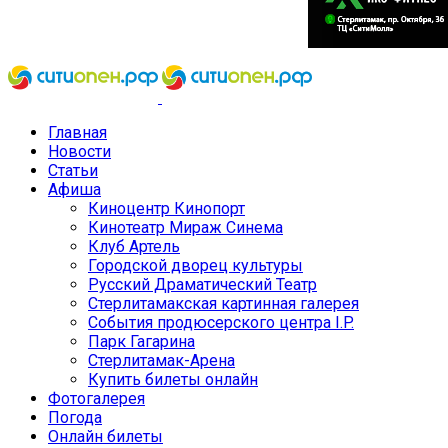
Главная
Новости
Статьи
Афиша
Киноцентр Кинопорт
Кинотеатр Мираж Синема
Клуб Артель
Городской дворец культуры
Русский Драматический Театр
Стерлитамакская картинная галерея
События продюсерского центра I.P.
Парк Гагарина
Стерлитамак-Арена
Купить билеты онлайн
Фотогалерея
Погода
Онлайн билеты