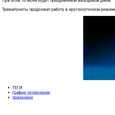
При этом 16 июня будет праздничным выходным днем.
Травмпункты продолжат работу в круглосуточном режиме.
ТЕГИ
график поликлиник
праздники
Поделиться
VK
Telegram
Ema