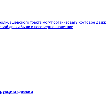
терлибашевского тракта могут организовать круговое дви
совой драки были и несовершеннолетние
трукцию фрески