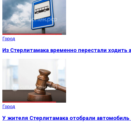
Город
Из Стерлитамака временно перестали ходить а
Город
У жителя Стерлитамака отобрали автомобиль 