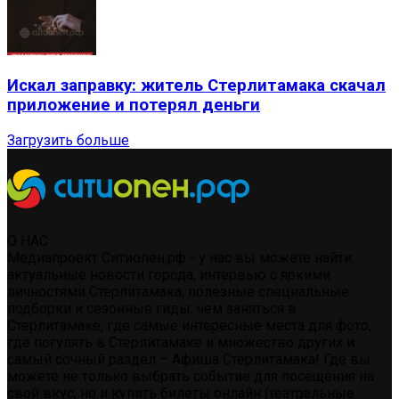
Искал заправку: житель Стерлитамака скачал
приложение и потерял деньги
Загрузить больше
О НАС
Медиапроект Ситиопен.рф - у нас вы можете найти:
актуальные новости города, интервью с яркими
личностями Стерлитамака, полезные специальные
подборки и сезонные гиды: чем заняться в
Стерлитамаке, где самые интересные места для фото,
где погулять в Стерлитамаке и множество других и
самый сочный раздел – Афиша Стерлитамака! Где вы
можете не только выбрать событие для посещения на
свой вкус, но и купить билеты онлайн (театральные