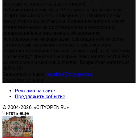
спектакли, концерты, выступления)
Публикации с пометкой «Реклама», «Пресс-релиз»,
«Партнерский проект» оплачены рекламодателем/
предоставлены партнером. Редакция сайта не несет
ответственности за достоверность информации,
содержащейся в рекламных объявлениях.
Использование информации, размещенной на сайте
Ситиопен.рф, возможно только с письменного
разрешения администрации Ситиопен.рф, в противном
случае будут применены нормы законодательства РФ
об авторских и смежных правах. Возрастная категория
сайта 16+.
Свяжитесь с нами:
redaktor@cityopen.ru
Следуйте за нами
Реклама на сайте
Предложить событие
© 2004-2026, «CITYOPEN.RU»
Читать еще