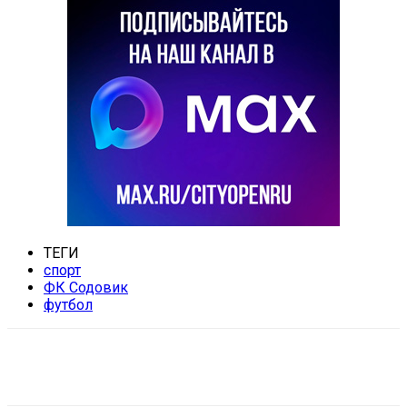
ТЕГИ
спорт
ФК Содовик
футбол
VK
Telegram
Email
Copy URL