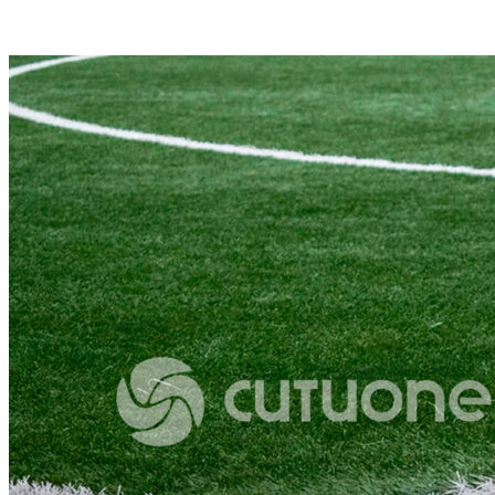
VK
Telegram
Email
Copy URL