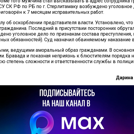
роме того мужчина стал высказывать в адрес сотрудника
СУ СК РФ по РБ по г. Стерлитамаку возбуждено уголовное
иговорён к 7 месяцам исправительных работ.
у об оскорблении представителя власти. Установлено, чт
гражданина. Последний в присутствии посторонних обруга
дено уголовное дело по признакам состава преступления,
ных обязанностей). Суд назначил обвиняемому наказание 
выми, ведущими аморальный образ гражданами. В основно
и. Бравада и показная неприязнь к блюстителям порядка 
 степень сложности и ответственности службы в полиции,
Дарина 