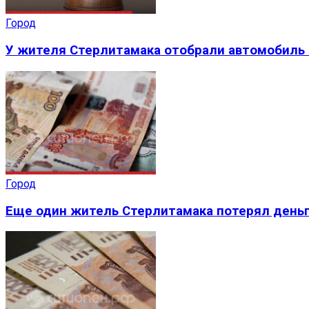
Город
У жителя Стерлитамака отобрали автомобиль 
Город
Еще один житель Стерлитамака потерял деньг