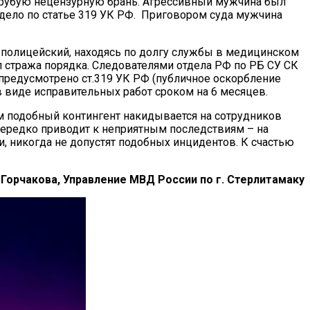
 грубую нецензурную брань. Агрессивный мужчина был
 дело по статье 319 УК РФ. Приговором суда мужчина
о полицейский, находясь по долгу службы в медицинском
л стража порядка. Следователями отдела РФ по РБ СУ СК
 предусмотрено ст.319 УК РФ (публичное оскорбление
в виде исправительных работ сроком на 6 месяцев.
м подобный контингент накидывается на сотрудников
нередко приводит к неприятным последствиям – на
 никогда не допустят подобных инцидентов. К счастью
Горчакова, Управление МВД России по г. Стерлитамаку