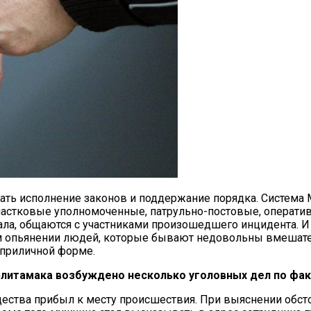
ать исполнение законов и поддержание порядка. Система 
частковые уполномоченные, патрульно-постовые, операти
ла, общаются с участниками произошедшего инцидента. И 
м опьянении людей, которые бывают недовольны вмешате
еприличной форме.
ерлитамака возбуждено несколько уголовных дел по фак
ства прибыл к месту происшествия. При выяснении обст