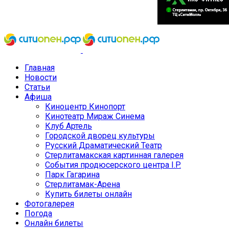
Главная
Новости
Статьи
Афиша
Киноцентр Кинопорт
Кинотеатр Мираж Синема
Клуб Артель
Городской дворец культуры
Русский Драматический Театр
Стерлитамакская картинная галерея
События продюсерского центра I.P.
Парк Гагарина
Стерлитамак-Арена
Купить билеты онлайн
Фотогалерея
Погода
Онлайн билеты