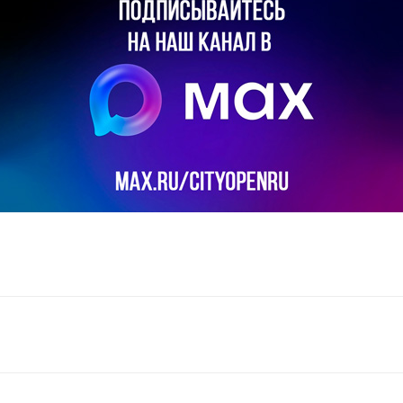
il
Copy URL