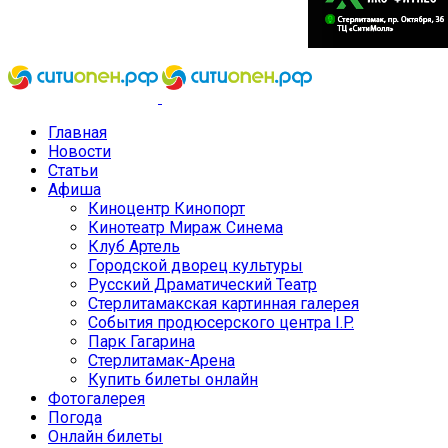
Главная
Новости
Статьи
Афиша
Киноцентр Кинопорт
Кинотеатр Мираж Синема
Клуб Артель
Городской дворец культуры
Русский Драматический Театр
Стерлитамакская картинная галерея
События продюсерского центра I.P.
Парк Гагарина
Стерлитамак-Арена
Купить билеты онлайн
Фотогалерея
Погода
Онлайн билеты