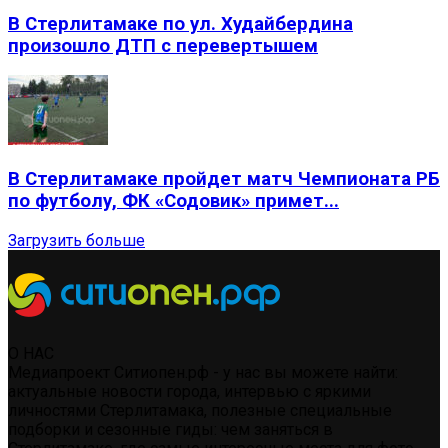
В Стерлитамаке по ул. Худайбердина
произошло ДТП с перевертышем
В Стерлитамаке пройдет матч Чемпионата РБ
по футболу, ФК «Содовик» примет...
Загрузить больше
О НАС
Медиапроект Ситиопен.рф - у нас вы можете найти:
актуальные новости города, интервью с яркими
личностями Стерлитамака, полезные специальные
подборки и сезонные гиды: чем заняться в