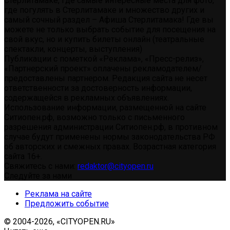
Стерлитамаке, где самые интересные места для фото,
где погулять в Стерлитамаке и множество других и
самый сочный раздел – Афиша Стерлитамака! Где вы
можете не только выбрать событие для посещения на
свой вкус, но и купить билеты онлайн (театральные
спектакли, концерты, выступления)
Публикации с пометкой «Реклама», «Пресс-релиз»,
«Партнерский проект» оплачены рекламодателем/
предоставлены партнером. Редакция сайта не несет
ответственности за достоверность информации,
содержащейся в рекламных объявлениях.
Использование информации, размещенной на сайте
Ситиопен.рф, возможно только с письменного
разрешения администрации Ситиопен.рф, в противном
случае будут применены нормы законодательства РФ
об авторских и смежных правах. Возрастная категория
сайта 16+.
Свяжитесь с нами:
redaktor@cityopen.ru
Следуйте за нами
Реклама на сайте
Предложить событие
© 2004-2026, «CITYOPEN.RU»