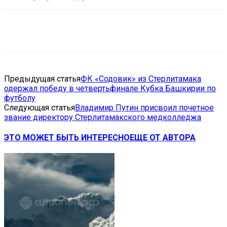
VK
Telegram
Email
Copy URL
Предыдущая статья
ФК «Содовик» из Стерлитамака
одержал победу в четвертьфинале Кубка Башкирии по
футболу
Следующая статья
Владимир Путин присвоил почетное
звание директору Стерлитамакского медколледжа
ЭТО МОЖЕТ БЫТЬ ИНТЕРЕСНО
ЕЩЕ ОТ АВТОРА