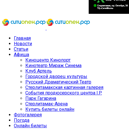
Главная
Новости
Статьи
Афиша
Киноцентр Кинопорт
Кинотеатр Мираж Синема
Клуб Артель
Городской дворец культуры
Русский Драматический Театр
Стерлитамакская картинная галерея
События продюсерского центра I.P.
Парк Гагарина
Стерлитамак-Арена
Купить билеты онлайн
Фотогалерея
Погода
Онлайн билеты