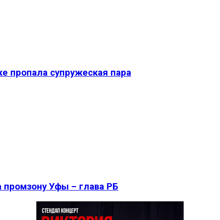
ке пропала супружеская пара
 промзону Уфы – глава РБ