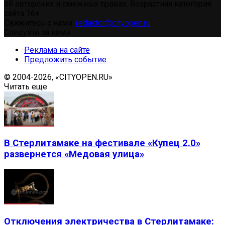
об авторских и смежных правах. Возрастная категория
сайта 16+.
Свяжитесь с нами:
redaktor@cityopen.ru
Следуйте за нами
Реклама на сайте
Предложить событие
© 2004-2026, «CITYOPEN.RU»
Читать еще
В Стерлитамаке на фестивале «Купец 2.0»
развернется «Медовая улица»
Отключения электричества в Стерлитамаке: