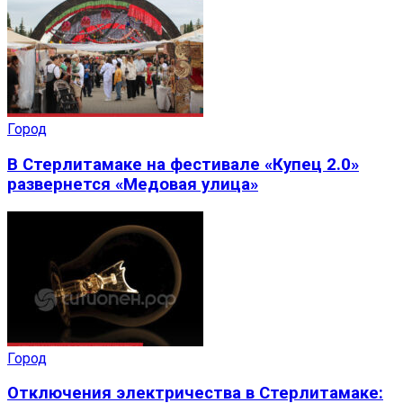
Город
В Стерлитамаке на фестивале «Купец 2.0»
развернется «Медовая улица»
Город
Отключения электричества в Стерлитамаке: