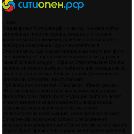
О НАС
Медиапроект Ситиопен.рф - у нас вы можете найти:
актуальные новости города, интервью с яркими
личностями Стерлитамака, полезные специальные
подборки и сезонные гиды: чем заняться в
Стерлитамаке, где самые интересные места для фото,
где погулять в Стерлитамаке и множество других и
самый сочный раздел – Афиша Стерлитамака! Где вы
можете не только выбрать событие для посещения на
свой вкус, но и купить билеты онлайн (театральные
спектакли, концерты, выступления)
Публикации с пометкой «Реклама», «Пресс-релиз»,
«Партнерский проект» оплачены рекламодателем/
предоставлены партнером. Редакция сайта не несет
ответственности за достоверность информации,
содержащейся в рекламных объявлениях.
Использование информации, размещенной на сайте
Ситиопен.рф, возможно только с письменного
разрешения администрации Ситиопен.рф, в противном
случае будут применены нормы законодательства РФ