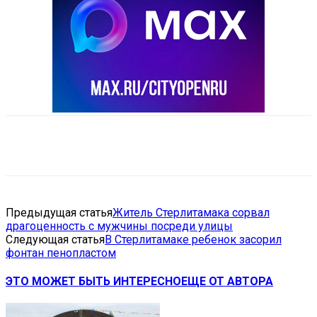
VK
Telegram
Email
Copy URL
Предыдущая статья
Житель Стерлитамака сорвал
драгоценность с мужчины посреди улицы
Следующая статья
В Стерлитамаке ребенок засорил
фонтан пенопластом
ЭТО МОЖЕТ БЫТЬ ИНТЕРЕСНО
ЕЩЕ ОТ АВТОРА