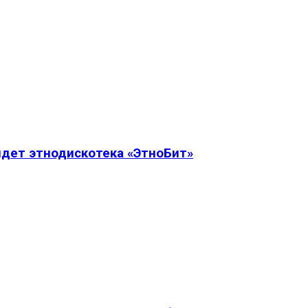
дет этнодискотека «ЭтноБит»