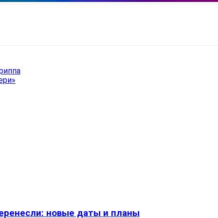
il
Copy URL
гриппа
ери»
перенесли: новые даты и планы