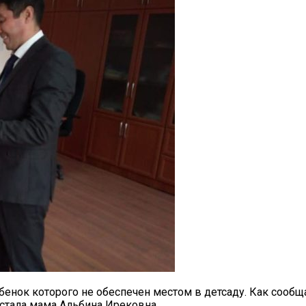
енок которого не обеспечен местом в детсаду. Как сообща
стала мама Альбина Ирековна.