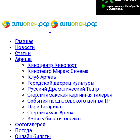
Главная
Новости
Статьи
Афиша
Киноцентр Кинопорт
Кинотеатр Мираж Синема
Клуб Артель
Городской дворец культуры
Русский Драматический Театр
Стерлитамакская картинная галерея
События продюсерского центра I.P.
Парк Гагарина
Стерлитамак-Арена
Купить билеты онлайн
Фотогалерея
Погода
Онлайн билеты