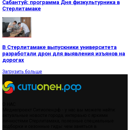
Сабантуй: программа Дня физкультурника в
Стерлитамаке
В Стерлитамаке выпускники университета
разработали дрон для выявления изъянов на
дорогах
Загрузить больше
О НАС
Медиапроект Ситиопен.рф - у нас вы можете найти:
актуальные новости города, интервью с яркими
личностями Стерлитамака, полезные специальные
подборки и сезонные гиды: чем заняться в