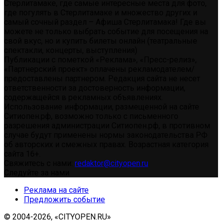
Стерлитамаке, где самые интересные места для фото,
где погулять в Стерлитамаке и множество других и
самый сочный раздел – Афиша Стерлитамака! Где вы
можете не только выбрать событие для посещения на
свой вкус, но и купить билеты онлайн (театральные
спектакли, концерты, выступления)
Публикации с пометкой «Реклама», «Пресс-релиз»,
«Партнерский проект» оплачены рекламодателем/
предоставлены партнером. Редакция сайта не несет
ответственности за достоверность информации,
содержащейся в рекламных объявлениях.
Использование информации, размещенной на сайте
Ситиопен.рф, возможно только с письменного
разрешения администрации Ситиопен.рф, в противном
случае будут применены нормы законодательства РФ
об авторских и смежных правах. Возрастная категория
сайта 16+.
Свяжитесь с нами:
redaktor@cityopen.ru
Следуйте за нами
Реклама на сайте
Предложить событие
© 2004-2026, «CITYOPEN.RU»