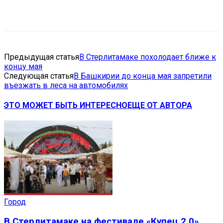
VK
Telegram
Email
Copy URL
Предыдущая статья
В Стерлитамаке похолодает ближе к
концу мая
Следующая статья
В Башкирии до конца мая запретили
въезжать в леса на автомобилях
ЭТО МОЖЕТ БЫТЬ ИНТЕРЕСНО
ЕЩЕ ОТ АВТОРА
Город
В Стерлитамаке на фестивале «Купец 2.0»