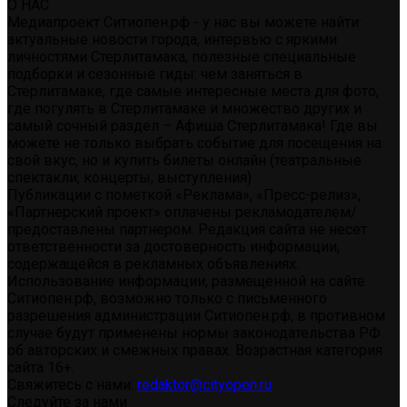
О НАС
Медиапроект Ситиопен.рф - у нас вы можете найти:
актуальные новости города, интервью с яркими
личностями Стерлитамака, полезные специальные
подборки и сезонные гиды: чем заняться в
Стерлитамаке, где самые интересные места для фото,
где погулять в Стерлитамаке и множество других и
самый сочный раздел – Афиша Стерлитамака! Где вы
можете не только выбрать событие для посещения на
свой вкус, но и купить билеты онлайн (театральные
спектакли, концерты, выступления)
Публикации с пометкой «Реклама», «Пресс-релиз»,
«Партнерский проект» оплачены рекламодателем/
предоставлены партнером. Редакция сайта не несет
ответственности за достоверность информации,
содержащейся в рекламных объявлениях.
Использование информации, размещенной на сайте
Ситиопен.рф, возможно только с письменного
разрешения администрации Ситиопен.рф, в противном
случае будут применены нормы законодательства РФ
об авторских и смежных правах. Возрастная категория
сайта 16+.
Свяжитесь с нами:
redaktor@cityopen.ru
Следуйте за нами