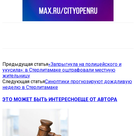
VK
Telegram
Email
Copy URL
Предыдущая статья
«Запрыгнула на полицейского и
укусила»: в Стерлитамаке оштрафовали местную
жительницу
Следующая статья
Синоптики прогнозируют дождливую
неделю в Стерлитамаке
ЭТО МОЖЕТ БЫТЬ ИНТЕРЕСНО
ЕЩЕ ОТ АВТОРА