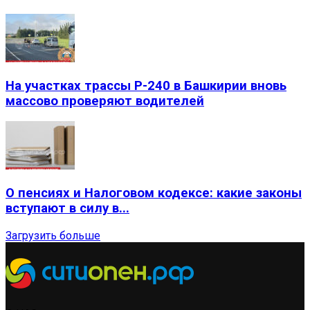
На участках трассы Р-240 в Башкирии вновь
массово проверяют водителей
О пенсиях и Налоговом кодексе: какие законы
вступают в силу в...
Загрузить больше