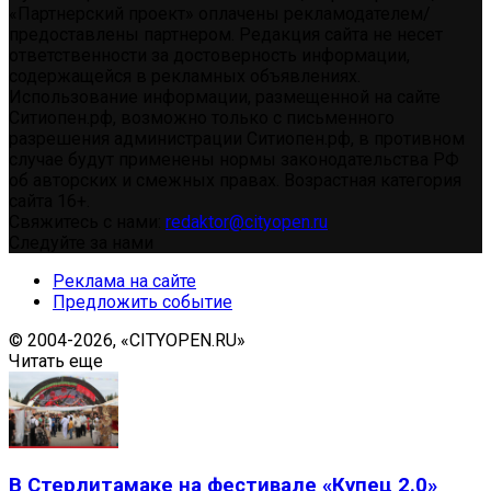
«Партнерский проект» оплачены рекламодателем/
предоставлены партнером. Редакция сайта не несет
ответственности за достоверность информации,
содержащейся в рекламных объявлениях.
Использование информации, размещенной на сайте
Ситиопен.рф, возможно только с письменного
разрешения администрации Ситиопен.рф, в противном
случае будут применены нормы законодательства РФ
об авторских и смежных правах. Возрастная категория
сайта 16+.
Свяжитесь с нами:
redaktor@cityopen.ru
Следуйте за нами
Реклама на сайте
Предложить событие
© 2004-2026, «CITYOPEN.RU»
Читать еще
В Стерлитамаке на фестивале «Купец 2.0»