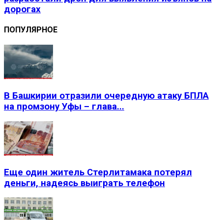
дорогах
ПОПУЛЯРНОЕ
В Башкирии отразили очередную атаку БПЛА
на промзону Уфы – глава...
Еще один житель Стерлитамака потерял
деньги, надеясь выиграть телефон