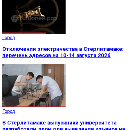
Город
Отключения электричества в Стерлитамаке:
перечень адресов на 10-14 августа 2026
Город
В Стерлитамаке выпускники университета
разработали дрон для выявления изъянов на