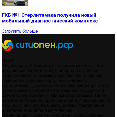
ГКБ №1 Стерлитамака получила новый
мобильный диагностический комплекс
Загрузить больше
О НАС
Медиапроект Ситиопен.рф - у нас вы можете найти:
актуальные новости города, интервью с яркими
личностями Стерлитамака, полезные специальные
подборки и сезонные гиды: чем заняться в
Стерлитамаке, где самые интересные места для фото,
где погулять в Стерлитамаке и множество других и
самый сочный раздел – Афиша Стерлитамака! Где вы
можете не только выбрать событие для посещения на
свой вкус, но и купить билеты онлайн (театральные
спектакли, концерты, выступления)
Публикации с пометкой «Реклама», «Пресс-релиз»,