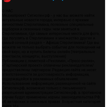
О НАС
Медиапроект Ситиопен.рф - у нас вы можете найти:
актуальные новости города, интервью с яркими
личностями Стерлитамака, полезные специальные
подборки и сезонные гиды: чем заняться в
Стерлитамаке, где самые интересные места для фото,
где погулять в Стерлитамаке и множество других и
самый сочный раздел – Афиша Стерлитамака! Где вы
можете не только выбрать событие для посещения на
свой вкус, но и купить билеты онлайн (театральные
спектакли, концерты, выступления)
Публикации с пометкой «Реклама», «Пресс-релиз»,
«Партнерский проект» оплачены рекламодателем/
предоставлены партнером. Редакция сайта не несет
ответственности за достоверность информации,
содержащейся в рекламных объявлениях.
Использование информации, размещенной на сайте
Ситиопен.рф, возможно только с письменного
разрешения администрации Ситиопен.рф, в противном
случае будут применены нормы законодательства РФ
об авторских и смежных правах. Возрастная категория
сайта 16+.