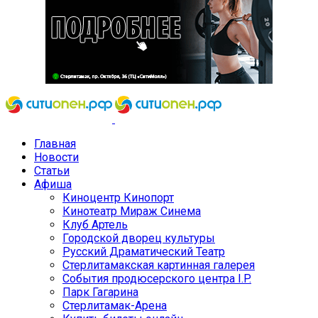
Главная
Новости
Статьи
Афиша
Киноцентр Кинопорт
Кинотеатр Мираж Синема
Клуб Артель
Городской дворец культуры
Русский Драматический Театр
Стерлитамакская картинная галерея
События продюсерского центра I.P.
Парк Гагарина
Стерлитамак-Арена