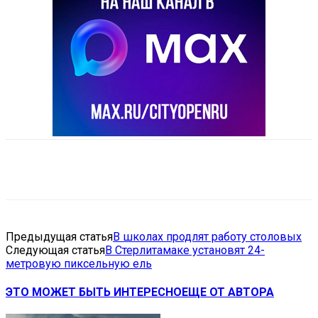
VK
Telegram
Email
Copy URL
Предыдущая статья
В школах продлят работу столовых
Следующая статья
В Стерлитамаке установят 24-
метровую пиксельную ель
ЭТО МОЖЕТ БЫТЬ ИНТЕРЕСНО
ЕЩЕ ОТ АВТОРА