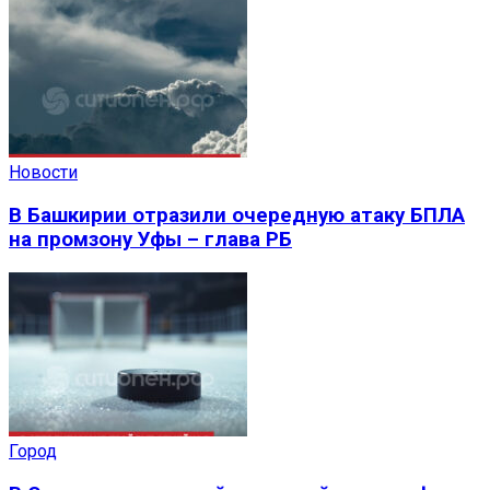
Новости
В Башкирии отразили очередную атаку БПЛА
на промзону Уфы – глава РБ
Город