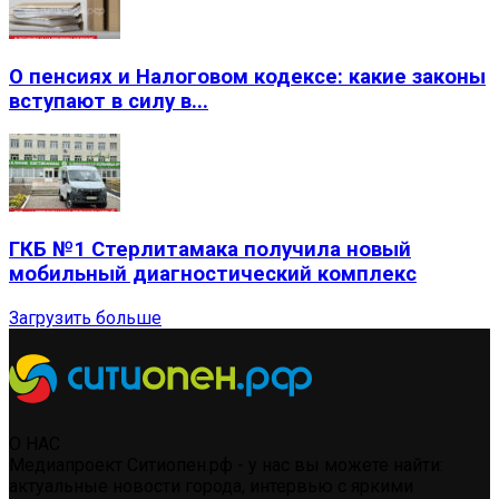
О пенсиях и Налоговом кодексе: какие законы
вступают в силу в...
ГКБ №1 Стерлитамака получила новый
мобильный диагностический комплекс
Загрузить больше
О НАС
Медиапроект Ситиопен.рф - у нас вы можете найти:
актуальные новости города, интервью с яркими