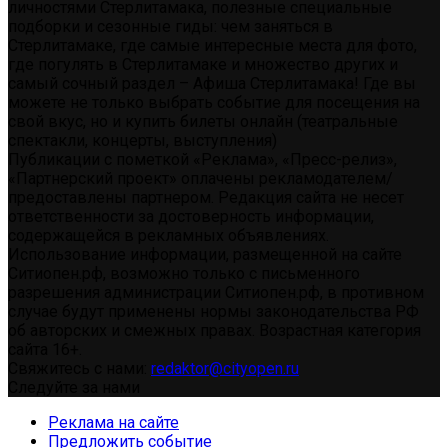
личностями Стерлитамака, полезные специальные
подборки и сезонные гиды: чем заняться в
Стерлитамаке, где самые интересные места для фото,
где погулять в Стерлитамаке и множество других и
самый сочный раздел – Афиша Стерлитамака! Где вы
можете не только выбрать событие для посещения на
свой вкус, но и купить билеты онлайн (театральные
спектакли, концерты, выступления)
Публикации с пометкой «Реклама», «Пресс-релиз»,
«Партнерский проект» оплачены рекламодателем/
предоставлены партнером. Редакция сайта не несет
ответственности за достоверность информации,
содержащейся в рекламных объявлениях.
Использование информации, размещенной на сайте
Ситиопен.рф, возможно только с письменного
разрешения администрации Ситиопен.рф, в противном
случае будут применены нормы законодательства РФ
об авторских и смежных правах. Возрастная категория
сайта 16+.
Свяжитесь с нами:
redaktor@cityopen.ru
Следуйте за нами
Реклама на сайте
Предложить событие