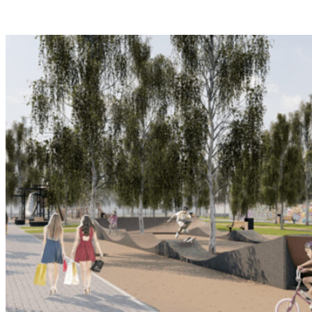
VK
Telegram
Email
Copy URL