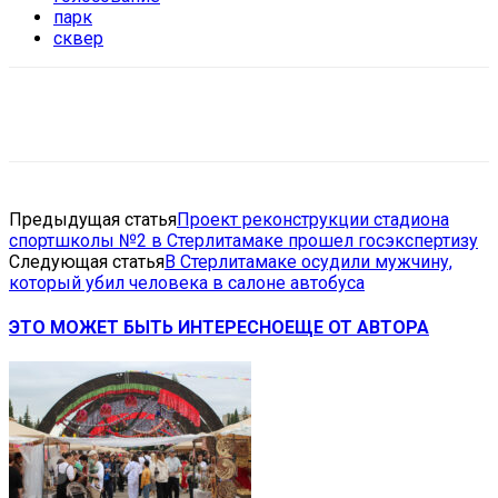
парк
сквер
VK
Telegram
Email
Copy URL
Предыдущая статья
Проект реконструкции стадиона
спортшколы №2 в Стерлитамаке прошел госэкспертизу
Следующая статья
В Стерлитамаке осудили мужчину,
который убил человека в салоне автобуса
ЭТО МОЖЕТ БЫТЬ ИНТЕРЕСНО
ЕЩЕ ОТ АВТОРА