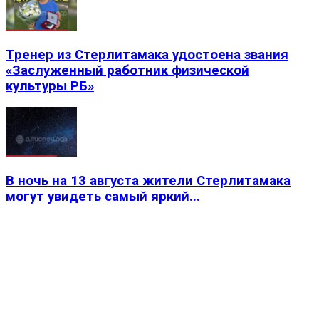
Тренер из Стерлитамака удостоена звания
«Заслуженный работник физической
культуры РБ»
В ночь на 13 августа жители Стерлитамака
могут увидеть самый яркий...