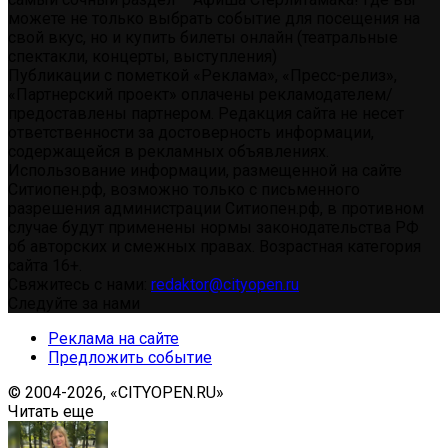
можете не только выбрать событие для посещения на
свой вкус, но и купить билеты онлайн (театральные
спектакли, концерты, выступления)
Публикации с пометкой «Реклама», «Пресс-релиз»,
«Партнерский проект» оплачены рекламодателем/
предоставлены партнером. Редакция сайта не несет
ответственности за достоверность информации,
содержащейся в рекламных объявлениях.
Использование информации, размещенной на сайте
Ситиопен.рф, возможно только с письменного
разрешения администрации Ситиопен.рф, в противном
случае будут применены нормы законодательства РФ
об авторских и смежных правах. Возрастная категория
сайта 16+.
Свяжитесь с нами:
redaktor@cityopen.ru
Следуйте за нами
Реклама на сайте
Предложить событие
© 2004-2026, «CITYOPEN.RU»
Читать еще