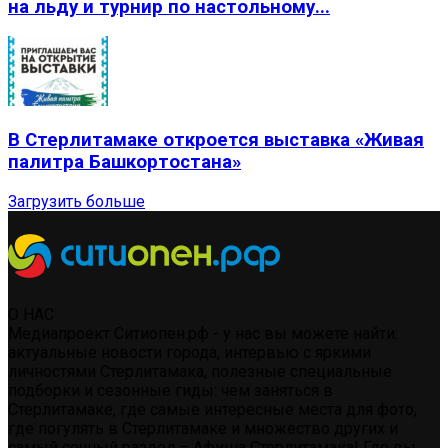
на льду и турнир по настольному...
В Стерлитамаке откроется выставка «Живая
палитра Башкортостана»
Загрузить больше
О НАС
Медиапроект Ситиопен.рф - у нас вы можете найти:
актуальные новости города, интервью с яркими
личностями Стерлитамака, полезные специальные
подборки и сезонные гиды: чем заняться в
Стерлитамаке, где самые интересные места для фото,
где погулять в Стерлитамаке и множество других и
самый сочный раздел – Афиша Стерлитамака! Где вы