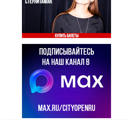
VK
Telegram
Email
Copy URL