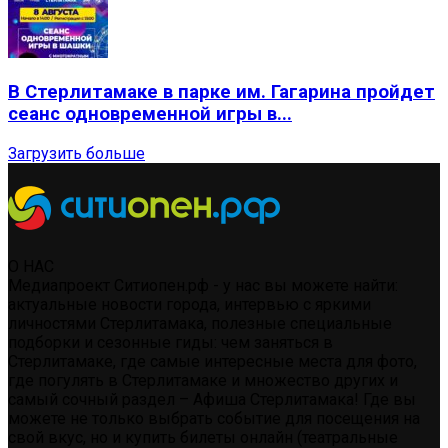
В Стерлитамаке в парке им. Гагарина пройдет
сеанс одновременной игры в...
Загрузить больше
О НАС
Медиапроект Ситиопен.рф - у нас вы можете найти:
актуальные новости города, интервью с яркими
личностями Стерлитамака, полезные специальные
подборки и сезонные гиды: чем заняться в
Стерлитамаке, где самые интересные места для фото,
где погулять в Стерлитамаке и множество других и
самый сочный раздел – Афиша Стерлитамака! Где вы
можете не только выбрать событие для посещения на
свой вкус, но и купить билеты онлайн (театральные