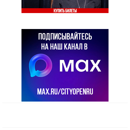
VK
Telegram
Email
Copy URL