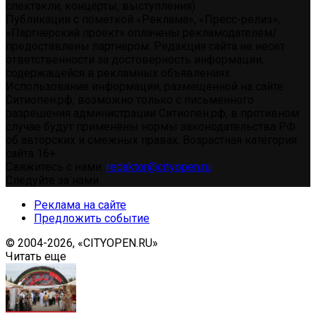
спектакли, концерты, выступления)
Публикации с пометкой «Реклама», «Пресс-релиз»,
«Партнерский проект» оплачены рекламодателем/
предоставлены партнером. Редакция сайта не несет
ответственности за достоверность информации,
содержащейся в рекламных объявлениях.
Использование информации, размещенной на сайте
Ситиопен.рф, возможно только с письменного
разрешения администрации Ситиопен.рф, в противном
случае будут применены нормы законодательства РФ
об авторских и смежных правах. Возрастная категория
сайта 16+.
Свяжитесь с нами:
redaktor@cityopen.ru
Следуйте за нами
Реклама на сайте
Предложить событие
© 2004-2026, «CITYOPEN.RU»
Читать еще