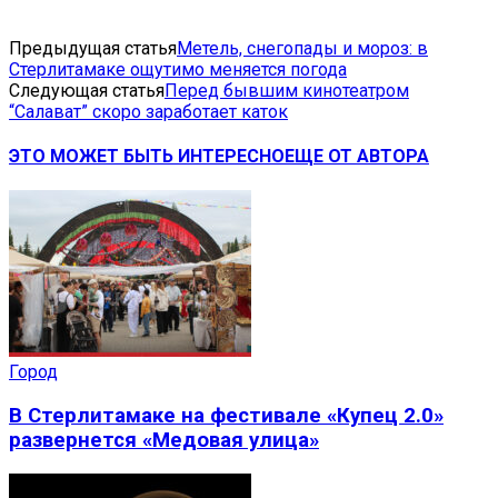
Предыдущая статья
Метель, снегопады и мороз: в
Стерлитамаке ощутимо меняется погода
Следующая статья
Перед бывшим кинотеатром
“Салават” скоро заработает каток
ЭТО МОЖЕТ БЫТЬ ИНТЕРЕСНО
ЕЩЕ ОТ АВТОРА
Город
В Стерлитамаке на фестивале «Купец 2.0»
развернется «Медовая улица»