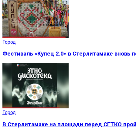
Город
Фестиваль «Купец 2.0» в Стерлитамаке вновь 
Город
В Стерлитамаке на площади перед СГТКО прой