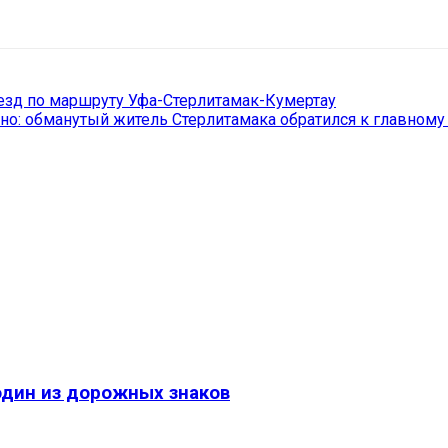
il
Copy URL
езд по маршруту Уфа-Стерлитамак-Кумертау
ано: обманутый житель Стерлитамака обратился к главном
один из дорожных знаков