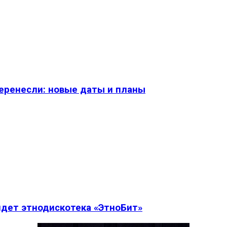
перенесли: новые даты и планы
дет этнодискотека «ЭтноБит»