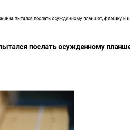
ужчина пытался послать осужденному планшет, флэшку и 
пытался послать осужденному планше
il
Copy URL