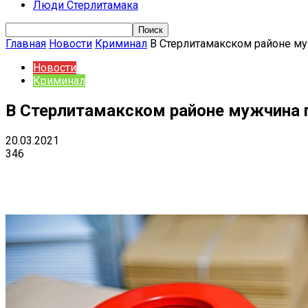
Люди Стерлитамака
Главная
Новости
Криминал
В Стерлитамакском районе м
Новости
Криминал
В Стерлитамакском районе мужчина 
20.03.2021
346
Поделиться
VK
Telegram
Ema