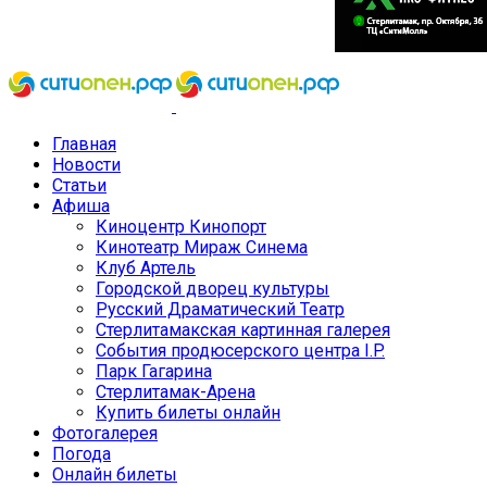
Главная
Новости
Статьи
Афиша
Киноцентр Кинопорт
Кинотеатр Мираж Синема
Клуб Артель
Городской дворец культуры
Русский Драматический Театр
Стерлитамакская картинная галерея
События продюсерского центра I.P.
Парк Гагарина
Стерлитамак-Арена
Купить билеты онлайн
Фотогалерея
Погода
Онлайн билеты