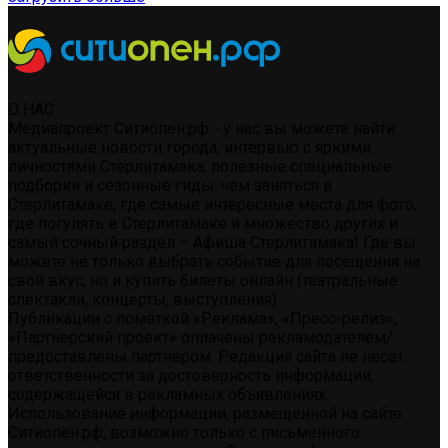
О НАС
Медиапроект Ситиопен.рф - у нас вы можете найти:
актуальные новости города, интервью с яркими
личностями Стерлитамака, полезные специальные
подборки и сезонные гиды: чем заняться в
Стерлитамаке, где самые интересные места для фото,
где погулять в Стерлитамаке и множество других и
самый сочный раздел – Афиша Стерлитамака! Где вы
можете не только выбрать событие для посещения на
свой вкус, но и купить билеты онлайн (театральные
спектакли, концерты, выступления)
Публикации с пометкой «Реклама», «Пресс-релиз»,
«Партнерский проект» оплачены рекламодателем/
предоставлены партнером. Редакция сайта не несет
ответственности за достоверность информации,
содержащейся в рекламных объявлениях.
Использование информации, размещенной на сайте
Ситиопен.рф, возможно только с письменного