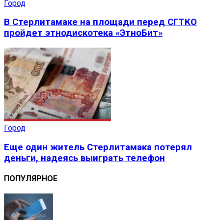
Город
В Стерлитамаке на площади перед СГТКО
пройдет этнодискотека «ЭтноБит»
Город
Еще один житель Стерлитамака потерял
деньги, надеясь выиграть телефон
ПОПУЛЯРНОЕ