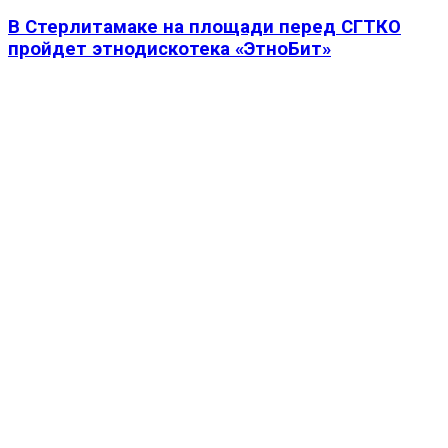
В Стерлитамаке на площади перед СГТКО
пройдет этнодискотека «ЭтноБит»