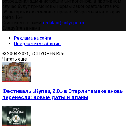
разрешения администрации Ситиопен.рф, в противном
случае будут применены нормы законодательства РФ
об авторских и смежных правах. Возрастная категория
сайта 16+.
Свяжитесь с нами:
redaktor@cityopen.ru
Следуйте за нами
Реклама на сайте
Предложить событие
© 2004-2026, «CITYOPEN.RU»
Читать еще
Фестиваль «Купец 2.0» в Стерлитамаке вновь
перенесли: новые даты и планы