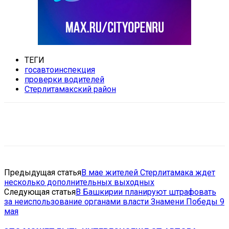
ТЕГИ
госавтоинспекция
проверки водителей
Стерлитамакский район
VK
Telegram
Email
Copy URL
Предыдущая статья
В мае жителей Стерлитамака ждет
несколько дополнительных выходных
Следующая статья
В Башкирии планируют штрафовать
за неиспользование органами власти Знамени Победы 9
мая