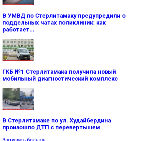
В УМВД по Стерлитамаку предупредили о
поддельных чатах поликлиник: как
работает...
ГКБ №1 Стерлитамака получила новый
мобильный диагностический комплекс
В Стерлитамаке по ул. Худайбердина
произошло ДТП с перевертышем
Загрузить больше