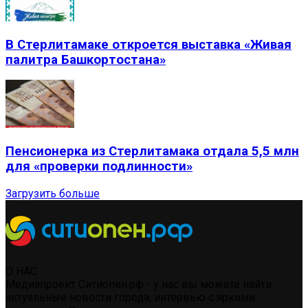
В Стерлитамаке откроется выставка «Живая
палитра Башкортостана»
Пенсионерка из Стерлитамака отдала 5,5 млн
для «проверки подлинности»
Загрузить больше
О НАС
Медиапроект Ситиопен.рф - у нас вы можете найти:
актуальные новости города, интервью с яркими