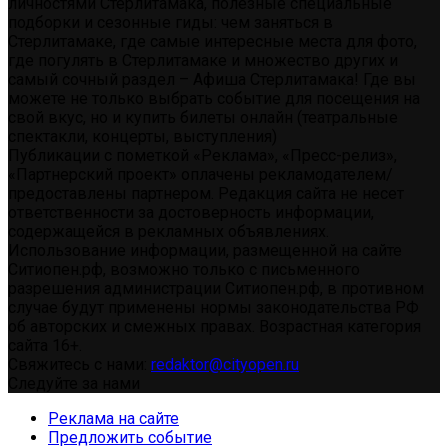
личностями Стерлитамака, полезные специальные
подборки и сезонные гиды: чем заняться в
Стерлитамаке, где самые интересные места для фото,
где погулять в Стерлитамаке и множество других и
самый сочный раздел – Афиша Стерлитамака! Где вы
можете не только выбрать событие для посещения на
свой вкус, но и купить билеты онлайн (театральные
спектакли, концерты, выступления)
Публикации с пометкой «Реклама», «Пресс-релиз»,
«Партнерский проект» оплачены рекламодателем/
предоставлены партнером. Редакция сайта не несет
ответственности за достоверность информации,
содержащейся в рекламных объявлениях.
Использование информации, размещенной на сайте
Ситиопен.рф, возможно только с письменного
разрешения администрации Ситиопен.рф, в противном
случае будут применены нормы законодательства РФ
об авторских и смежных правах. Возрастная категория
сайта 16+.
Свяжитесь с нами:
redaktor@cityopen.ru
Следуйте за нами
Реклама на сайте
Предложить событие