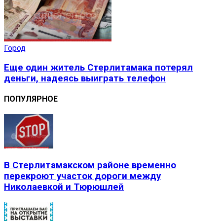
Город
Еще один житель Стерлитамака потерял
деньги, надеясь выиграть телефон
ПОПУЛЯРНОЕ
В Стерлитамакском районе временно
перекроют участок дороги между
Николаевкой и Тюрюшлей