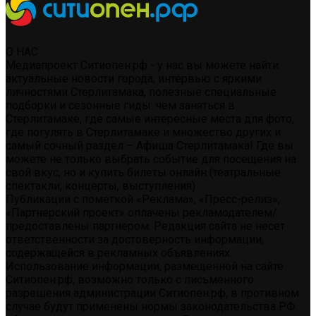
О НАС
Медиапроект Ситиопен.рф - у нас вы можете найти:
актуальные новости города, интервью с яркими
личностями Стерлитамака, полезные специальные
подборки и сезонные гиды: чем заняться в
Стерлитамаке, где самые интересные места для фото,
где погулять в Стерлитамаке и множество других и
самый сочный раздел – Афиша Стерлитамака! Где вы
можете не только выбрать событие для посещения на
свой вкус, но и купить билеты онлайн (театральные
спектакли, концерты, выступления)
Публикации с пометкой «Реклама», «Пресс-релиз»,
«Партнерский проект» оплачены рекламодателем/
предоставлены партнером. Редакция сайта не несет
ответственности за достоверность информации,
содержащейся в рекламных объявлениях.
Использование информации, размещенной на сайте
Ситиопен.рф, возможно только с письменного
разрешения администрации Ситиопен.рф, в противном
случае будут применены нормы законодательства РФ