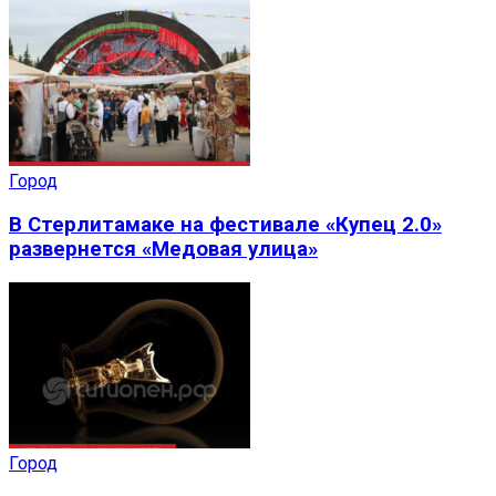
Город
В Стерлитамаке на фестивале «Купец 2.0»
развернется «Медовая улица»
Город