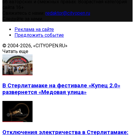
об авторских и смежных правах. Возрастная категория
сайта 16+.
Свяжитесь с нами:
redaktor@cityopen.ru
Следуйте за нами
Реклама на сайте
Предложить событие
© 2004-2026, «CITYOPEN.RU»
Читать еще
В Стерлитамаке на фестивале «Купец 2.0»
развернется «Медовая улица»
Отключения электричества в Стерлитамаке: