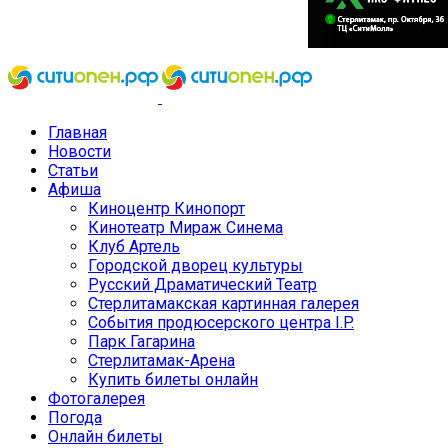
Главная
Новости
Статьи
Афиша
Киноцентр Кинопорт
Кинотеатр Мираж Синема
Клуб Артель
Городской дворец культуры
Русский Драматический Театр
Стерлитамакская картинная галерея
События продюсерского центра I.P.
Парк Гагарина
Стерлитамак-Арена
Купить билеты онлайн
Фотогалерея
Погода
Онлайн билеты