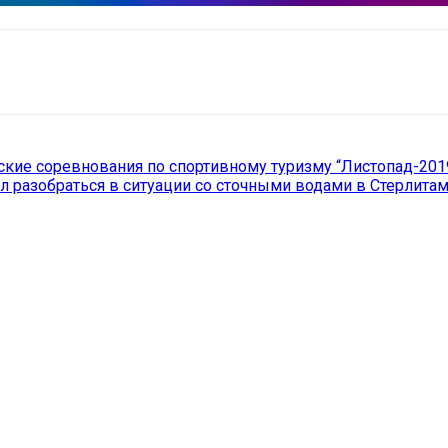
il
Copy URL
ские соревнования по спортивному туризму “Листопад-201
ил разобраться в ситуации со сточными водами в Стерлита