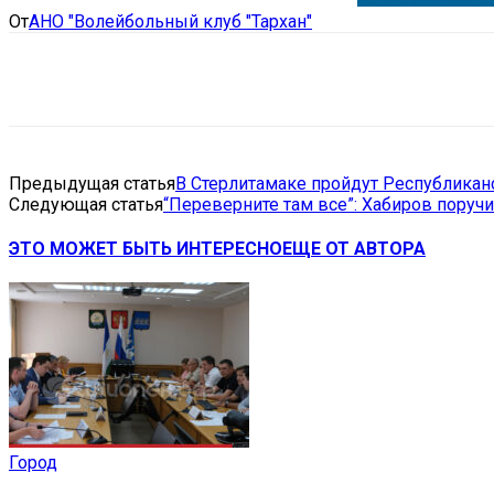
От
АНО "Волейбольный клуб "Тархан"
Поделиться
VK
Telegram
Ema
Предыдущая статья
В Стерлитамаке пройдут Республикан
Следующая статья
“Переверните там все”: Хабиров поруч
ЭТО МОЖЕТ БЫТЬ ИНТЕРЕСНО
ЕЩЕ ОТ АВТОРА
Город