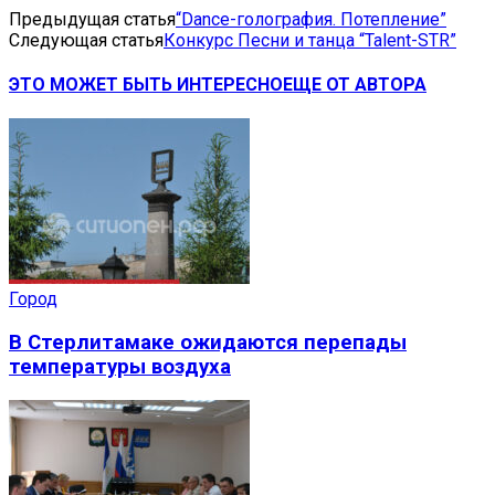
Предыдущая статья
“Dance-голография. Потепление”
Следующая статья
Конкурс Песни и танца “Talent-STR”
ЭТО МОЖЕТ БЫТЬ ИНТЕРЕСНО
ЕЩЕ ОТ АВТОРА
Город
В Стерлитамаке ожидаются перепады
температуры воздуха