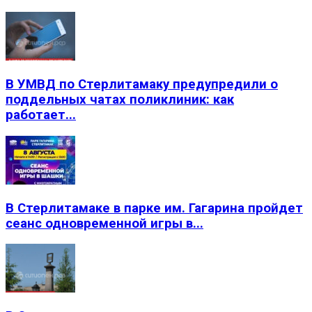
В УМВД по Стерлитамаку предупредили о
поддельных чатах поликлиник: как
работает...
В Стерлитамаке в парке им. Гагарина пройдет
сеанс одновременной игры в...