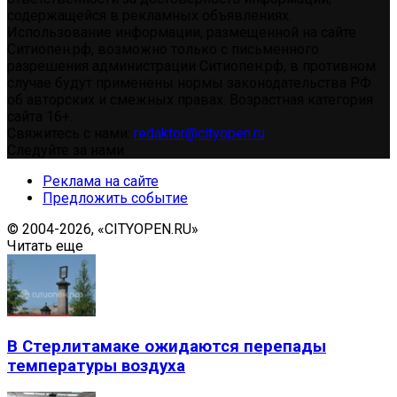
содержащейся в рекламных объявлениях.
Использование информации, размещенной на сайте
Ситиопен.рф, возможно только с письменного
разрешения администрации Ситиопен.рф, в противном
случае будут применены нормы законодательства РФ
об авторских и смежных правах. Возрастная категория
сайта 16+.
Свяжитесь с нами:
redaktor@cityopen.ru
Следуйте за нами
Реклама на сайте
Предложить событие
© 2004-2026, «CITYOPEN.RU»
Читать еще
В Стерлитамаке ожидаются перепады
температуры воздуха