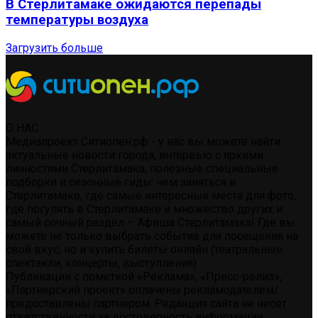
В Стерлитамаке ожидаются перепады
температуры воздуха
Загрузить больше
О НАС
Медиапроект Ситиопен.рф - у нас вы можете найти:
актуальные новости города, интервью с яркими
личностями Стерлитамака, полезные специальные
подборки и сезонные гиды: чем заняться в
Стерлитамаке, где самые интересные места для фото,
где погулять в Стерлитамаке и множество других и
самый сочный раздел – Афиша Стерлитамака! Где вы
можете не только выбрать событие для посещения на
свой вкус, но и купить билеты онлайн (театральные
спектакли, концерты, выступления)
Публикации с пометкой «Реклама», «Пресс-релиз»,
«Партнерский проект» оплачены рекламодателем/
предоставлены партнером. Редакция сайта не несет
ответственности за достоверность информации,