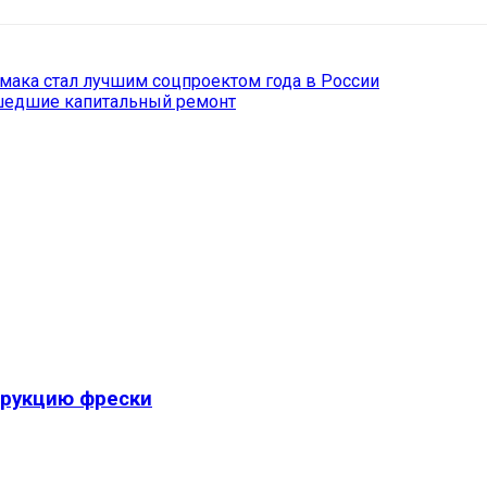
амака стал лучшим соцпроектом года в России
ошедшие капитальный ремонт
трукцию фрески