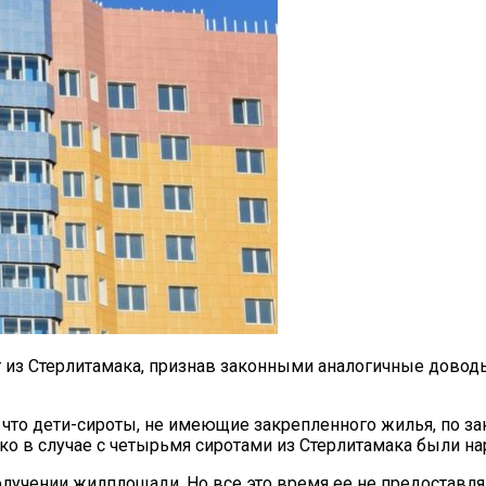
 из Стерлитамака, признав законными аналогичные довод
 что дети-сироты, не имеющие закрепленного жилья, по з
о в случае с четырьмя сиротами из Стерлитамака были на
олучении жилплощади. Но все это время ее не предоставлял