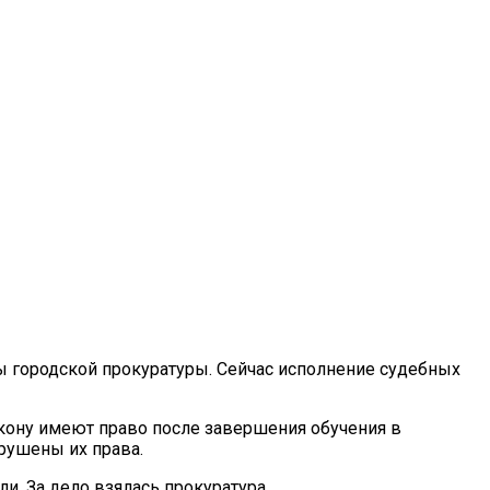
ы городской прокуратуры. Сейчас исполнение судебных
акону имеют право после завершения обучения в
рушены их права.
и. За дело взялась прокуратура.