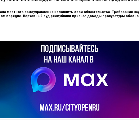
органа местного самоуправления исполнить свои обязательства. Требования 
ом порядке. Верховный суд республики признал доводы прокуратуры обоснов
il
Copy URL