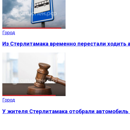
Город
Из Стерлитамака временно перестали ходить а
Город
У жителя Стерлитамака отобрали автомобиль 