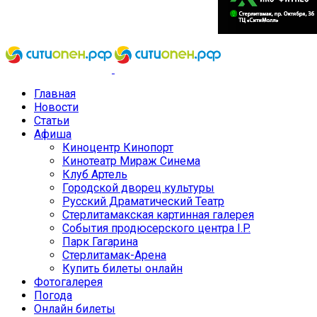
Главная
Новости
Статьи
Афиша
Киноцентр Кинопорт
Кинотеатр Мираж Синема
Клуб Артель
Городской дворец культуры
Русский Драматический Театр
Стерлитамакская картинная галерея
События продюсерского центра I.P.
Парк Гагарина
Стерлитамак-Арена
Купить билеты онлайн
Фотогалерея
Погода
Онлайн билеты