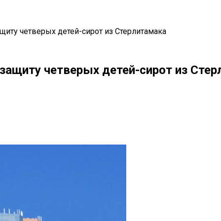
щиту четверых детей-сирот из Стерлитамака
защиту четверых детей-сирот из Сте
il
Copy URL