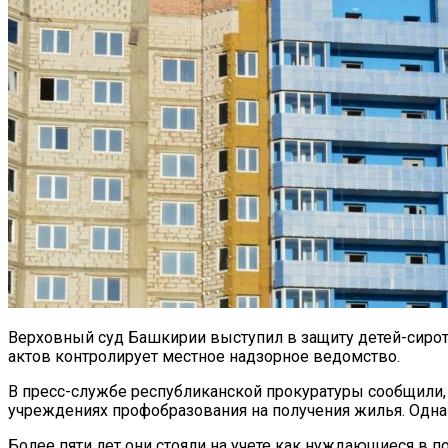
Верховный суд Башкирии выступил в защиту детей-сирот
актов контролирует местное надзорное ведомство.
В пресс-службе республиканской прокуратуры сообщили,
учреждениях профобразования на получения жилья. Однак
Более пяти лет они стояли на учете как нуждающиеся в п