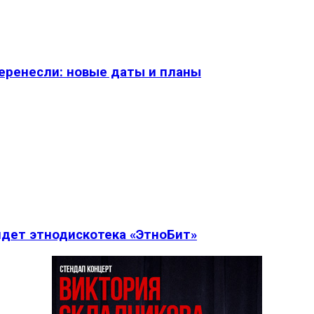
перенесли: новые даты и планы
дет этнодискотека «ЭтноБит»