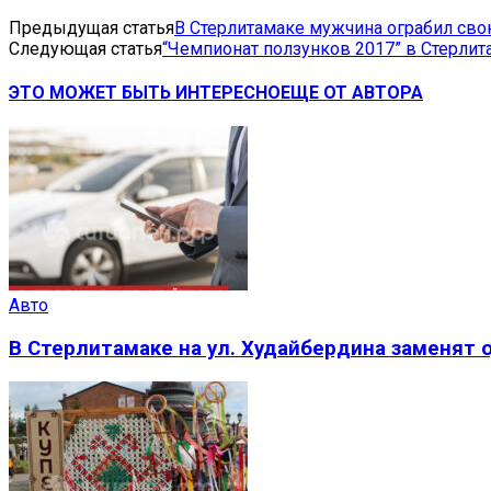
Предыдущая статья
В Стерлитамаке мужчина ограбил св
Следующая статья
“Чемпионат ползунков 2017” в Стерлит
ЭТО МОЖЕТ БЫТЬ ИНТЕРЕСНО
ЕЩЕ ОТ АВТОРА
Авто
В Стерлитамаке на ул. Худайбердина заменят 