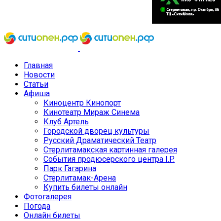
Главная
Новости
Статьи
Афиша
Киноцентр Кинопорт
Кинотеатр Мираж Синема
Клуб Артель
Городской дворец культуры
Русский Драматический Театр
Стерлитамакская картинная галерея
События продюсерского центра I.P.
Парк Гагарина
Стерлитамак-Арена
Купить билеты онлайн
Фотогалерея
Погода
Онлайн билеты