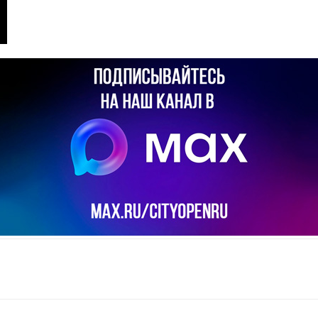
il
Copy URL