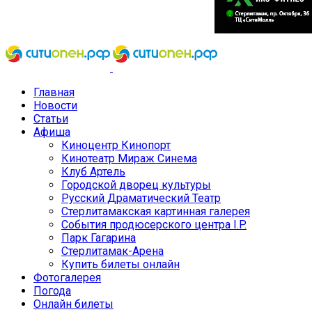
Главная
Новости
Статьи
Афиша
Киноцентр Кинопорт
Кинотеатр Мираж Синема
Клуб Артель
Городской дворец культуры
Русский Драматический Театр
Стерлитамакская картинная галерея
События продюсерского центра I.P.
Парк Гагарина
Стерлитамак-Арена
Купить билеты онлайн
Фотогалерея
Погода
Онлайн билеты