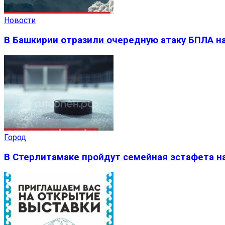
Новости
В Башкирии отразили очередную атаку БПЛА на
Город
В Стерлитамаке пройдут семейная эстафета на