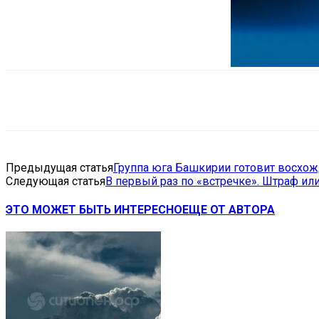
Поделиться
VK
Telegram
Ema
Предыдущая статья
Группа юга Башкирии готовит восхож
Следующая статья
В первый раз по «встречке». Штраф ил
ЭТО МОЖЕТ БЫТЬ ИНТЕРЕСНО
ЕЩЕ ОТ АВТОРА