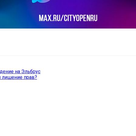
il
Copy URL
дение на Эльбрус
и лишение прав?