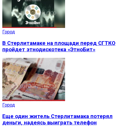
Город
В Стерлитамаке на площади перед СГТКО
пройдет этнодискотека «ЭтноБит»
Город
Еще один житель Стерлитамака потерял
деньги, надеясь выиграть телефон