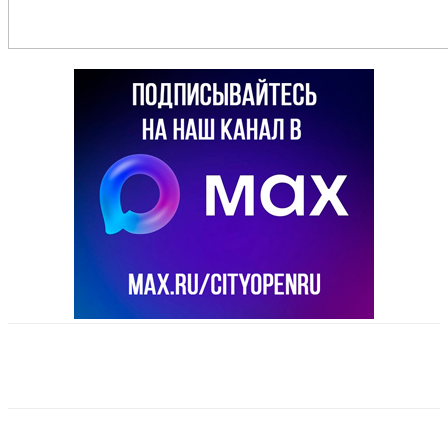
VK
Telegram
Email
Copy URL