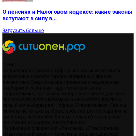
О пенсиях и Налоговом кодексе: какие законы
вступают в силу в...
Загрузить больше
О НАС
Медиапроект Ситиопен.рф - у нас вы можете найти:
актуальные новости города, интервью с яркими
личностями Стерлитамака, полезные специальные
подборки и сезонные гиды: чем заняться в
Стерлитамаке, где самые интересные места для фото,
где погулять в Стерлитамаке и множество других и
самый сочный раздел – Афиша Стерлитамака! Где вы
можете не только выбрать событие для посещения на
свой вкус, но и купить билеты онлайн (театральные
спектакли, концерты, выступления)
Публикации с пометкой «Реклама», «Пресс-релиз»,
«Партнерский проект» оплачены рекламодателем/