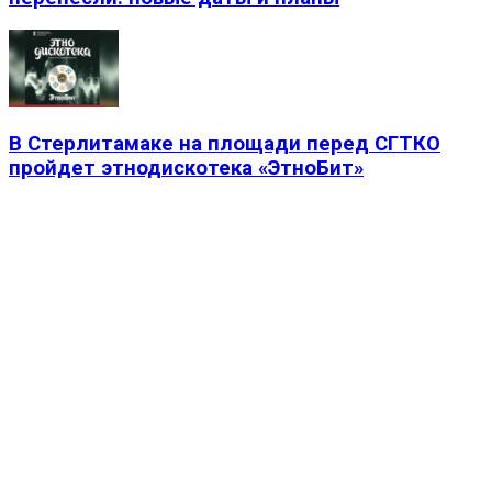
В Стерлитамаке на площади перед СГТКО
пройдет этнодискотека «ЭтноБит»