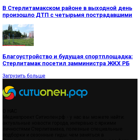
В Стерлитамакском районе в выходной день
произошло ДТП с четырьмя пострадавшими
Благоустройство и будущая спортплощадка:
Стерлитамак посетил замминистра ЖКХ РБ
Загрузить больше
О НАС
Медиапроект Ситиопен.рф - у нас вы можете найти:
актуальные новости города, интервью с яркими
личностями Стерлитамака, полезные специальные
подборки и сезонные гиды: чем заняться в