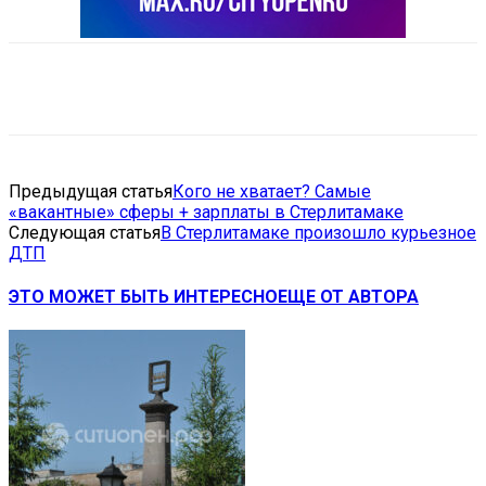
VK
Telegram
Email
Copy URL
Предыдущая статья
Кого не хватает? Самые
«вакантные» сферы + зарплаты в Стерлитамаке
Следующая статья
В Стерлитамаке произошло курьезное
ДТП
ЭТО МОЖЕТ БЫТЬ ИНТЕРЕСНО
ЕЩЕ ОТ АВТОРА