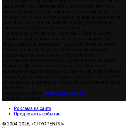
Стерлитамаке, где самые интересные места для фото,
где погулять в Стерлитамаке и множество других и
самый сочный раздел – Афиша Стерлитамака! Где вы
можете не только выбрать событие для посещения на
свой вкус, но и купить билеты онлайн (театральные
спектакли, концерты, выступления)
Публикации с пометкой «Реклама», «Пресс-релиз»,
«Партнерский проект» оплачены рекламодателем/
предоставлены партнером. Редакция сайта не несет
ответственности за достоверность информации,
содержащейся в рекламных объявлениях.
Использование информации, размещенной на сайте
Ситиопен.рф, возможно только с письменного
разрешения администрации Ситиопен.рф, в противном
случае будут применены нормы законодательства РФ
об авторских и смежных правах. Возрастная категория
сайта 16+.
Свяжитесь с нами:
redaktor@cityopen.ru
Следуйте за нами
Реклама на сайте
Предложить событие
© 2004-2026, «CITYOPEN.RU»