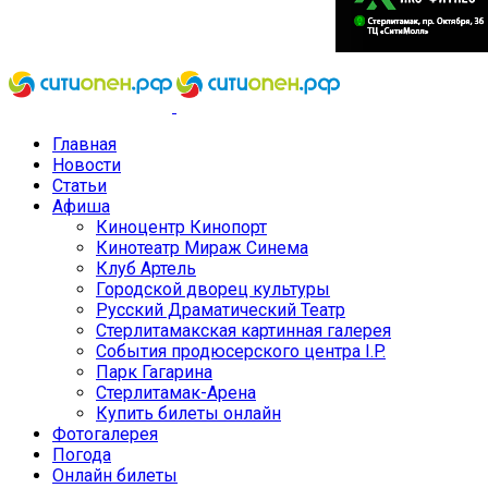
Главная
Новости
Статьи
Афиша
Киноцентр Кинопорт
Кинотеатр Мираж Синема
Клуб Артель
Городской дворец культуры
Русский Драматический Театр
Стерлитамакская картинная галерея
События продюсерского центра I.P.
Парк Гагарина
Стерлитамак-Арена
Купить билеты онлайн
Фотогалерея
Погода
Онлайн билеты