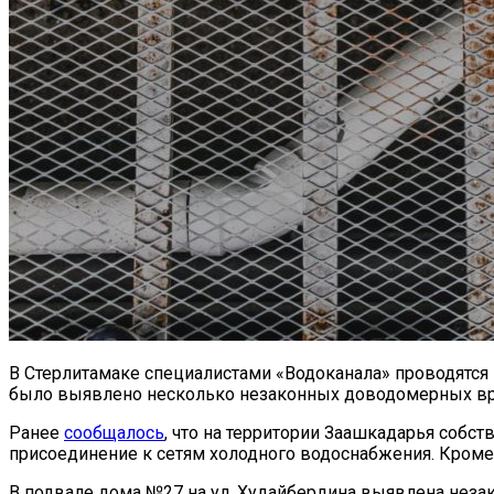
В Стерлитамаке специалистами «Водоканала» проводятся
было выявлено несколько незаконных доводомерных вре
Ранее
сообщалось
, что на территории Заашкадарья соб
присоединение к сетям холодного водоснабжения. Кроме 
В подвале дома №27 на ул. Худайбердина выявлена незак