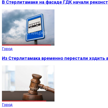
В Стерлитамаке на фасаде ГДК начали реконс
Город
Из Стерлитамака временно перестали ходить а
Город