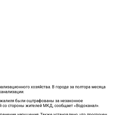
лизационного хозяйства. В городе за полтора месяца
канализации.
 Джалиля были оштрафованы за незаконное
й со стороны жителей МКД, сообщает «Водоканал».
ранение нарушения. Также установлено, что просрочен