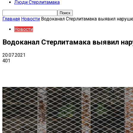
Люди Стерлитамака
Главная
Новости
Водоканал Стерлитамака выявил наруш
Новости
Водоканал Стерлитамака выявил нар
20.07.2021
401
Поделиться
VK
Telegram
Ema