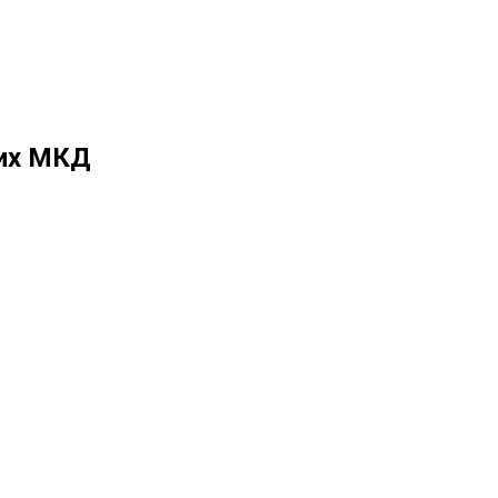
ких МКД