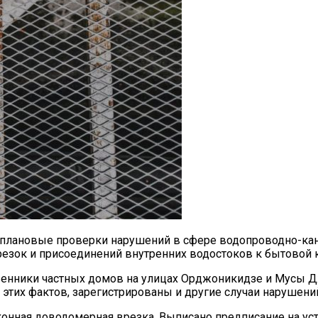
 плановые проверки нарушений в сфере водопроводно-кана
зок и присоединений внутренних водостоков к бытовой 
ственники частных домов на улицах Орджоникидзе и Мусы
этих фактов, зарегистрированы и другие случаи нарушени
онная доводомерная врезка. Выписано предписание на уст