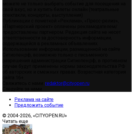
можете не только выбрать событие для посещения на
свой вкус, но и купить билеты онлайн (театральные
спектакли, концерты, выступления)
Публикации с пометкой «Реклама», «Пресс-релиз»,
«Партнерский проект» оплачены рекламодателем/
предоставлены партнером. Редакция сайта не несет
ответственности за достоверность информации,
содержащейся в рекламных объявлениях.
Использование информации, размещенной на сайте
Ситиопен.рф, возможно только с письменного
разрешения администрации Ситиопен.рф, в противном
случае будут применены нормы законодательства РФ
об авторских и смежных правах. Возрастная категория
сайта 16+.
Свяжитесь с нами:
redaktor@cityopen.ru
Следуйте за нами
Реклама на сайте
Предложить событие
© 2004-2026, «CITYOPEN.RU»
Читать еще