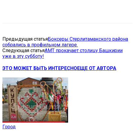
VK
Telegram
Email
Copy URL
Предыдущая статья
Боксеры Стерлитамакского района
собрались в профильном лагере.
Следующая статья
AMT прокачает столицу Башкирии
уже в эту субботу!
ЭТО МОЖЕТ БЫТЬ ИНТЕРЕСНО
ЕЩЕ ОТ АВТОРА
Город