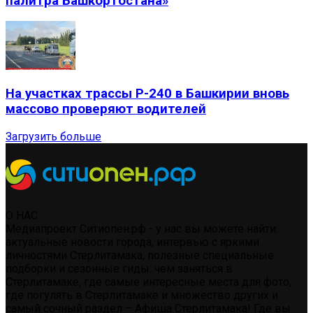
палитра Башкортостана»
На участках трассы Р-240 в Башкирии вновь
массово проверяют водителей
Загрузить больше
О НАС
Медиапроект Ситиопен.рф - у нас вы можете найти:
актуальные новости города, интервью с яркими
личностями Стерлитамака, полезные специальные
подборки и сезонные гиды: чем заняться в
Стерлитамаке, где самые интересные места для фото,
где погулять в Стерлитамаке и множество других и
самый сочный раздел – Афиша Стерлитамака! Где вы