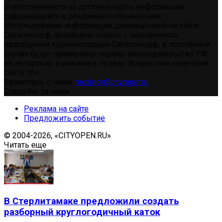
ответственности за достоверность информации,
содержащейся в рекламных объявлениях.
Использование информации, размещенной на сайте
Ситиопен.рф, возможно только с письменного
разрешения администрации Ситиопен.рф, в противном
случае будут применены нормы законодательства РФ
об авторских и смежных правах. Возрастная категория
сайта 16+.
Свяжитесь с нами:
redaktor@cityopen.ru
Следуйте за нами
Реклама на сайте
Предложить событие
© 2004-2026, «CITYOPEN.RU»
Читать еще
В Стерлитамаке предложили создать
разборный круглогодичный каток