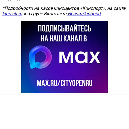
*Подробности на кассе киноцентра «Кинопорт», на сайте
kino-str.ru
и в групе Вконтакте
vk.com/kinoport
.
VK
Telegram
Email
Copy URL