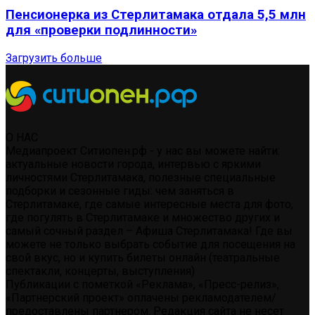
Пенсионерка из Стерлитамака отдала 5,5 млн
для «проверки подлинности»
Загрузить больше
О НАС
Медиапроект Ситиопен.рф - у нас вы можете найти:
актуальные новости города, интервью с яркими
личностями Стерлитамака, полезные специальные
подборки и сезонные гиды: чем заняться в
Стерлитамаке, где самые интересные места для фото,
где погулять в Стерлитамаке и множество других и
самый сочный раздел – Афиша Стерлитамака! Где вы
можете не только выбрать событие для посещения на
свой вкус, но и купить билеты онлайн (театральные
спектакли, концерты, выступления)
Публикации с пометкой «Реклама», «Пресс-релиз»,
«Партнерский проект» оплачены рекламодателем/
предоставлены партнером. Редакция сайта не несет