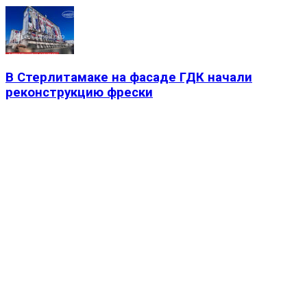
В Стерлитамаке на фасаде ГДК начали
реконструкцию фрески