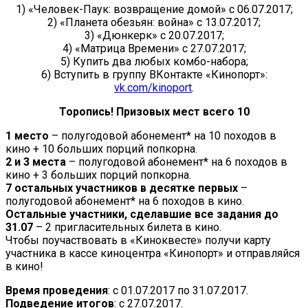
1) «Человек-Паук: возвращение домой» с 06.07.2017;
2) «Планета обезьян: война» с 13.07.2017;
3) «Дюнкерк» с 20.07.2017;
4) «Матрица Времени» с 27.07.2017;
5) Купить два любых комбо-набора;
6) Вступить в группу ВКонтакте «Кинопорт»:
vk.com/kinoport
.
Торопись! Призовых мест всего 10
1 место
– полугодовой абонемент* на 10 походов в
кино + 10 больших порций попкорна.
2 и 3 места
– полугодовой абонемент* на 6 походов в
кино + 3 больших порций попкорна.
7 остальных участников в десятке первых
–
полугодовой абонемент* на 6 походов в кино.
Остальные участники, сделавшие все задания до
31.07
– 2 пригласительных билета в кино.
Чтобы поучаствовать в «Киноквесте» получи карту
участника в кассе киноцентра «Кинопорт» и отправляйся
в кино!
Время проведения
: с 01.07.2017 по 31.07.2017.
Подведение итогов
: с 27.07.2017.