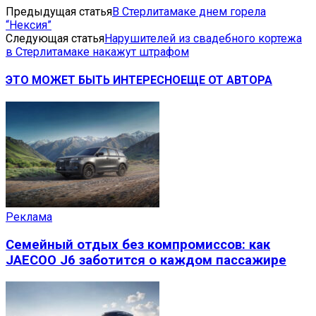
Предыдущая статья
В Стерлитамаке днем горела
“Нексия”
Следующая статья
Нарушителей из свадебного кортежа
в Стерлитамаке накажут штрафом
ЭТО МОЖЕТ БЫТЬ ИНТЕРЕСНО
ЕЩЕ ОТ АВТОРА
Реклама
Семейный отдых без компромиссов: как
JAECOO J6 заботится о каждом пассажире