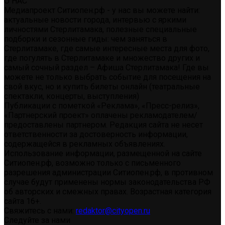
О НАС
Медиапроект Ситиопен.рф - у нас вы можете найти:
актуальные новости города, интервью с яркими
личностями Стерлитамака, полезные специальные
подборки и сезонные гиды: чем заняться в
Стерлитамаке, где самые интересные места для фото,
где погулять в Стерлитамаке и множество других и
самый сочный раздел – Афиша Стерлитамака! Где вы
можете не только выбрать событие для посещения на
свой вкус, но и купить билеты онлайн (театральные
спектакли, концерты, выступления)
Публикации с пометкой «Реклама», «Пресс-релиз»,
«Партнерский проект» оплачены рекламодателем/
предоставлены партнером. Редакция сайта не несет
ответственности за достоверность информации,
содержащейся в рекламных объявлениях.
Использование информации, размещенной на сайте
Ситиопен.рф, возможно только с письменного
разрешения администрации Ситиопен.рф, в противном
случае будут применены нормы законодательства РФ
об авторских и смежных правах. Возрастная категория
сайта 16+.
Свяжитесь с нами:
redaktor@cityopen.ru
Следуйте за нами