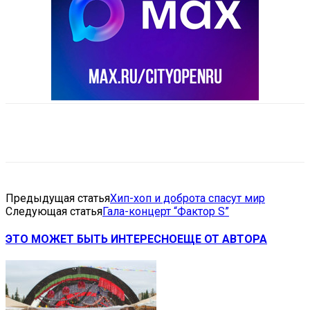
VK
Telegram
Email
Copy URL
Предыдущая статья
Хип-хоп и доброта спасут мир
Следующая статья
Гала-концерт “Фактор S”
ЭТО МОЖЕТ БЫТЬ ИНТЕРЕСНО
ЕЩЕ ОТ АВТОРА