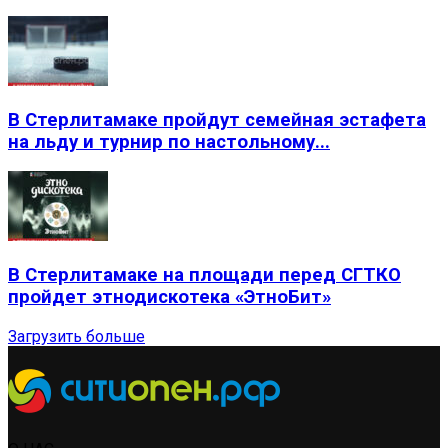
В Стерлитамаке пройдут семейная эстафета
на льду и турнир по настольному...
В Стерлитамаке на площади перед СГТКО
пройдет этнодискотека «ЭтноБит»
Загрузить больше