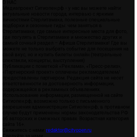
О НАС
Медиапроект Ситиопен.рф - у нас вы можете найти:
актуальные новости города, интервью с яркими
личностями Стерлитамака, полезные специальные
подборки и сезонные гиды: чем заняться в
Стерлитамаке, где самые интересные места для фото,
где погулять в Стерлитамаке и множество других и
самый сочный раздел – Афиша Стерлитамака! Где вы
можете не только выбрать событие для посещения на
свой вкус, но и купить билеты онлайн (театральные
спектакли, концерты, выступления)
Публикации с пометкой «Реклама», «Пресс-релиз»,
«Партнерский проект» оплачены рекламодателем/
предоставлены партнером. Редакция сайта не несет
ответственности за достоверность информации,
содержащейся в рекламных объявлениях.
Использование информации, размещенной на сайте
Ситиопен.рф, возможно только с письменного
разрешения администрации Ситиопен.рф, в противном
случае будут применены нормы законодательства РФ
об авторских и смежных правах. Возрастная категория
сайта 16+.
Свяжитесь с нами:
redaktor@cityopen.ru
Следуйте за нами