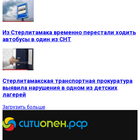
Из Стерлитамака временно перестали ходить
автобусы в один из СНТ
Стерлитамакская транспортная прокуратура
выявила нарушения в одном из детских
лагерей
Загрузить больше