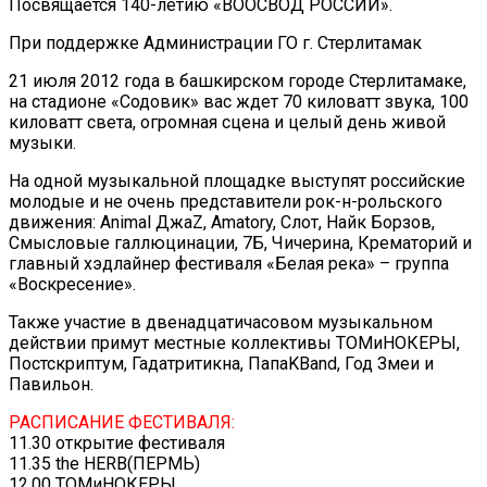
Посвящается 140-летию «ВООСВОД РОССИИ».
При поддержке Администрации ГО г. Стерлитамак
21 июля 2012 года в башкирском городе Стерлитамаке,
на стадионе «Содовик» вас ждет 70 киловатт звука, 100
киловатт света, огромная сцена и целый день живой
музыки.
На одной музыкальной площадке выступят российские
молодые и не очень представители рок-н-рольского
движения: Animal ДжаZ, Amatory, Слот, Найк Борзов,
Смысловые галлюцинации, 7Б, Чичерина, Крематорий и
главный хэдлайнер фестиваля «Белая река» – группа
«Воскресение».
Также участие в двенадцатичасовом музыкальном
действии примут местные коллективы ТОМиНОКЕРЫ,
Постскриптум, Гадатритикна, ПапаKBand, Год Змеи и
Павильон.
РАСПИСАНИЕ ФЕСТИВАЛЯ:
11.30 открытие фестиваля
11.35 the HERB(ПЕРМЬ)
12.00 ТОМиНОКЕРЫ