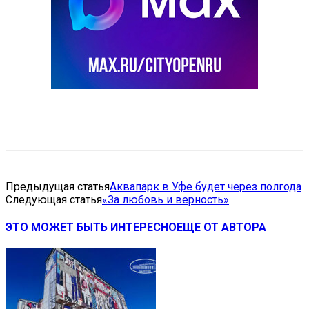
VK
Telegram
Email
Copy URL
Предыдущая статья
Аквапарк в Уфе будет через полгода
Следующая статья
«За любовь и верность»
ЭТО МОЖЕТ БЫТЬ ИНТЕРЕСНО
ЕЩЕ ОТ АВТОРА