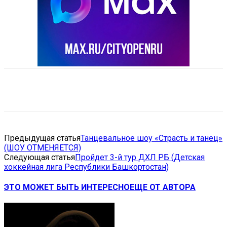
VK
Telegram
Email
Copy URL
Предыдущая статья
Танцевальное шоу «Страсть и танец»
(ШОУ ОТМЕНЯЕТСЯ)
Следующая статья
Пройдет 3-й тур ДХЛ РБ (Детская
хоккейная лига Республики Башкортостан)
ЭТО МОЖЕТ БЫТЬ ИНТЕРЕСНО
ЕЩЕ ОТ АВТОРА