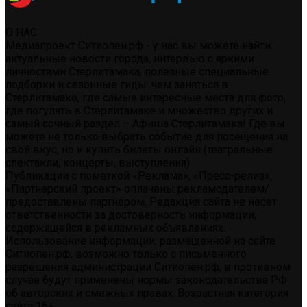
О НАС
Медиапроект Ситиопен.рф - у нас вы можете найти:
актуальные новости города, интервью с яркими
личностями Стерлитамака, полезные специальные
подборки и сезонные гиды: чем заняться в
Стерлитамаке, где самые интересные места для фото,
где погулять в Стерлитамаке и множество других и
самый сочный раздел – Афиша Стерлитамака! Где вы
можете не только выбрать событие для посещения на
свой вкус, но и купить билеты онлайн (театральные
спектакли, концерты, выступления)
Публикации с пометкой «Реклама», «Пресс-релиз»,
«Партнерский проект» оплачены рекламодателем/
предоставлены партнером. Редакция сайта не несет
ответственности за достоверность информации,
содержащейся в рекламных объявлениях.
Использование информации, размещенной на сайте
Ситиопен.рф, возможно только с письменного
разрешения администрации Ситиопен.рф, в противном
случае будут применены нормы законодательства РФ
об авторских и смежных правах. Возрастная категория
сайта 16+.