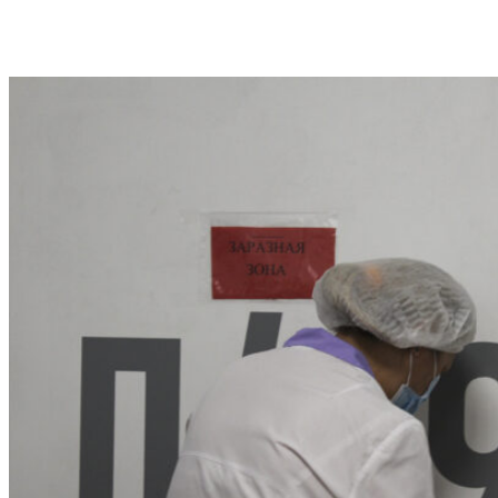
VK
Telegram
Email
Copy URL