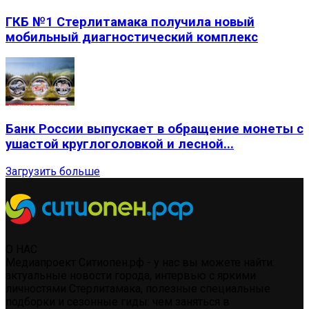
ГКБ №1 Стерлитамака получила новый
мобильный диагностический комплекс
Банк России выпускает в обращение монеты с
ушастой круглоголовкой и лесной...
Загрузить больше
О НАС
Медиапроект Ситиопен.рф - у нас вы можете найти:
актуальные новости города, интервью с яркими
личностями Стерлитамака, полезные специальные
подборки и сезонные гиды: чем заняться в