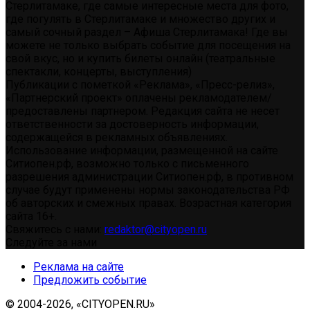
Стерлитамаке, где самые интересные места для фото,
где погулять в Стерлитамаке и множество других и
самый сочный раздел – Афиша Стерлитамака! Где вы
можете не только выбрать событие для посещения на
свой вкус, но и купить билеты онлайн (театральные
спектакли, концерты, выступления)
Публикации с пометкой «Реклама», «Пресс-релиз»,
«Партнерский проект» оплачены рекламодателем/
предоставлены партнером. Редакция сайта не несет
ответственности за достоверность информации,
содержащейся в рекламных объявлениях.
Использование информации, размещенной на сайте
Ситиопен.рф, возможно только с письменного
разрешения администрации Ситиопен.рф, в противном
случае будут применены нормы законодательства РФ
об авторских и смежных правах. Возрастная категория
сайта 16+.
Свяжитесь с нами:
redaktor@cityopen.ru
Следуйте за нами
Реклама на сайте
Предложить событие
© 2004-2026, «CITYOPEN.RU»