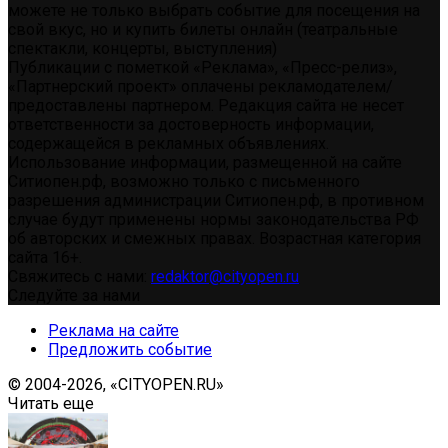
можете не только выбрать событие для посещения на
свой вкус, но и купить билеты онлайн (театральные
спектакли, концерты, выступления)
Публикации с пометкой «Реклама», «Пресс-релиз»,
«Партнерский проект» оплачены рекламодателем/
предоставлены партнером. Редакция сайта не несет
ответственности за достоверность информации,
содержащейся в рекламных объявлениях.
Использование информации, размещенной на сайте
Ситиопен.рф, возможно только с письменного
разрешения администрации Ситиопен.рф, в противном
случае будут применены нормы законодательства РФ
об авторских и смежных правах. Возрастная категория
сайта 16+.
Свяжитесь с нами:
redaktor@cityopen.ru
Следуйте за нами
Реклама на сайте
Предложить событие
© 2004-2026, «CITYOPEN.RU»
Читать еще