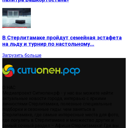
В Стерлитамаке пройдут семейная эстафета
на льду и турнир по настольному...
Загрузить больше
О НАС
Медиапроект Ситиопен.рф - у нас вы можете найти:
актуальные новости города, интервью с яркими
личностями Стерлитамака, полезные специальные
подборки и сезонные гиды: чем заняться в
Стерлитамаке, где самые интересные места для фото,
где погулять в Стерлитамаке и множество других и
самый сочный раздел – Афиша Стерлитамака! Где вы