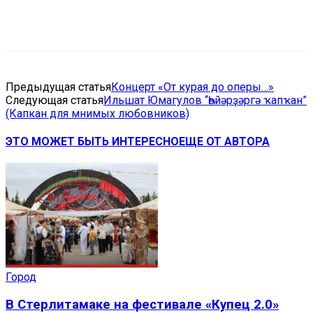
VK
Telegram
Email
Copy URL
Предыдущая статья
Концерт «От курая до оперы…»
Следующая статья
Ильшат Юмагулов “Һөйәрҙәргә ҡапҡан”
(Капкан для мнимых любовников)
ЭТО МОЖЕТ БЫТЬ ИНТЕРЕСНО
ЕЩЕ ОТ АВТОРА
Город
В Стерлитамаке на фестивале «Купец 2.0»