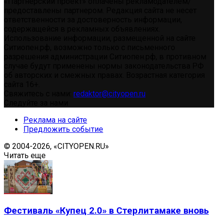
«Партнерский проект» оплачены рекламодателем/
предоставлены партнером. Редакция сайта не несет
ответственности за достоверность информации,
содержащейся в рекламных объявлениях.
Использование информации, размещенной на сайте
Ситиопен.рф, возможно только с письменного
разрешения администрации Ситиопен.рф, в противном
случае будут применены нормы законодательства РФ
об авторских и смежных правах. Возрастная категория
сайта 16+.
Свяжитесь с нами:
redaktor@cityopen.ru
Следуйте за нами
Реклама на сайте
Предложить событие
© 2004-2026, «CITYOPEN.RU»
Читать еще
Фестиваль «Купец 2.0» в Стерлитамаке вновь