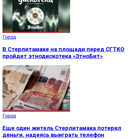
Город
В Стерлитамаке на площади перед СГТКО
пройдет этнодискотека «ЭтноБит»
Город
Еще один житель Стерлитамака потерял
деньги, надеясь выиграть телефон