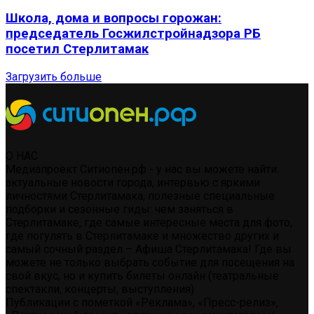
Школа, дома и вопросы горожан:
председатель Госжилстройнадзора РБ
посетил Стерлитамак
Загрузить больше
О НАС
Медиапроект Ситиопен.рф - у нас вы можете найти:
актуальные новости города, интервью с яркими
личностями Стерлитамака, полезные специальные
подборки и сезонные гиды: чем заняться в
Стерлитамаке, где самые интересные места для фото,
где погулять в Стерлитамаке и множество других и
самый сочный раздел – Афиша Стерлитамака! Где вы
можете не только выбрать событие для посещения на
свой вкус, но и купить билеты онлайн (театральные
спектакли, концерты, выступления)
Публикации с пометкой «Реклама», «Пресс-релиз»,